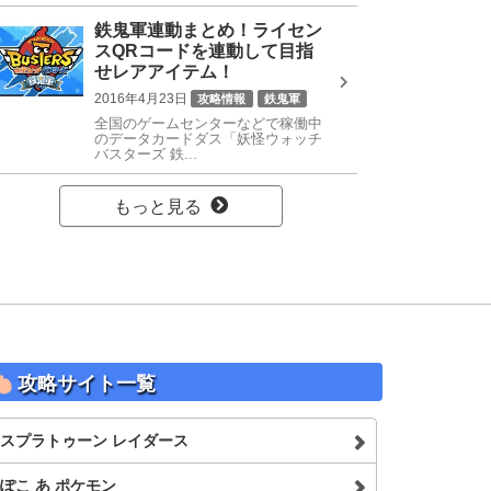
鉄鬼軍連動まとめ！ライセン
スQRコードを連動して目指
せレアアイテム！
2016年4月23日
攻略情報
鉄鬼軍
全国のゲームセンターなどで稼働中
のデータカードダス「妖怪ウォッチ
バスターズ 鉄...
もっと見る
攻略サイト一覧
スプラトゥーン レイダース
ぽこ あ ポケモン