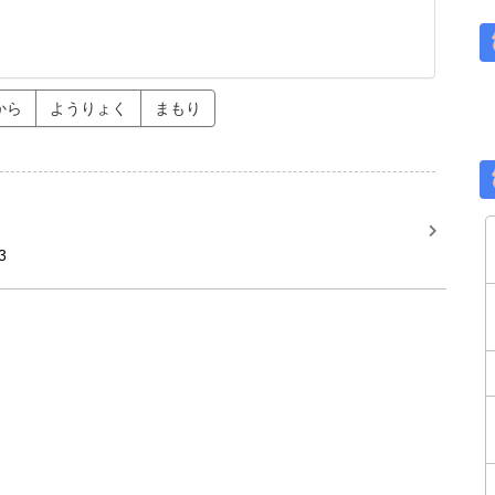
から
ようりょく
まもり
3