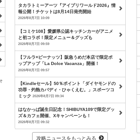
タカラトミーアーツ『アイプリワールド2026』情
報公開！チケットは8月14日発売開始
2026年8月7日 10:09
【コミケ108】愛媛県公認キッチンカーがアニメ
と初コラボ！限定メニュー＆グッズも
2026年8月7日 09:59
【フルラ×ピーナッツ】阪急うめだ本店で限定ポ
ップアップ「La Dolce Vacanza」開催！
2026年8月7日 09:57
そ
【Kindleセール】50％ポイント「ダイヤモンドの
功罪・灼熱カバディ・ひゃくえむ。」スポーツコ
ミック
2026年8月7日 09:34
はなかっぱ誕生日記念！SHIBUYA109で限定グッ
ズ＆カフェ開催、Xキャンペーンも！
2026年8月7日 09:32
攻略ニュースをもっとみる