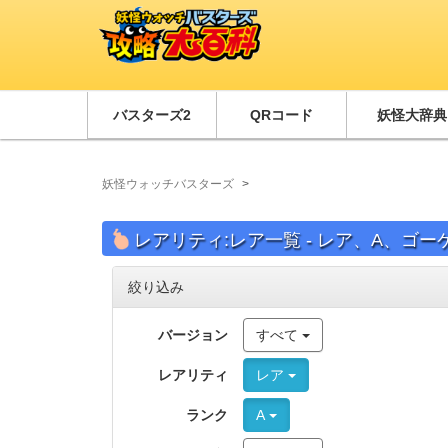
バスターズ2
QRコード
妖怪大辞典
妖怪ウォッチバスターズ
レアリティ:レア一覧 - レア、A、ゴーケ
絞り込み
バージョン
すべて
レアリティ
レア
ランク
A