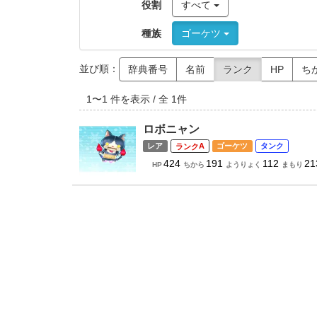
役割
すべて
種族
ゴーケツ
並び順：
辞典番号
名前
ランク
HP
ち
1
〜
1
件を表示 / 全
1
件
ロボニャン
レア
A
ゴーケツ
タンク
424
191
112
21
HP
ちから
ようりょく
まもり