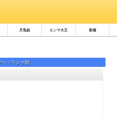
月兎組
エンマ大王
装備
ツ - ランク順