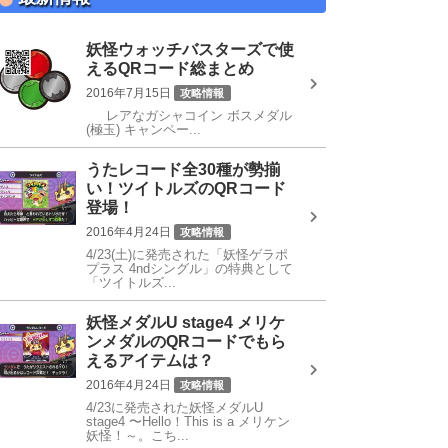
妖怪ウォッチバスターズで使
えるQRコード総まとめ
2016年7月15日
攻略情報
レアなガシャコイン ボスメダル
QRコード
(極玉) キャンペー...
うたレコード全30種が勢揃
い！ツイトルズのQRコード
登場！
2016年4月24日
攻略情報
4/23(土)に発売された「妖怪ゲラポ
うたレコード
プラス 4ndシングル」の特典として
「ツイトルズ...
妖怪メダルU stage4 メリケ
ンメダルのQRコードでもら
えるアイテムは？
2016年4月24日
攻略情報
4/23に発売された妖怪メダルU
QRコード
stage4 〜Hello！This is a メリケン
妖怪！～。こち...