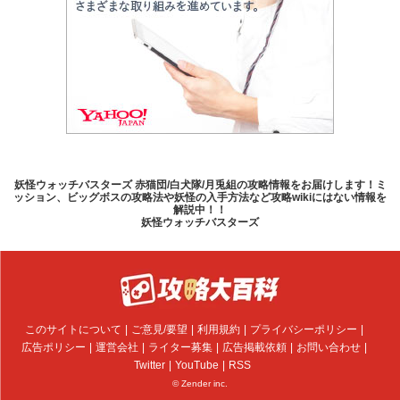
妖怪ウォッチバスターズ 赤猫団/白犬隊/月兎組の攻略情報をお届けします！ミ
ッション、ビッグボスの攻略法や妖怪の入手方法など攻略wikiにはない情報を
解説中！！
妖怪ウォッチバスターズ
このサイトについて
ご意見/要望
利用規約
プライバシーポリシー
広告ポリシー
運営会社
ライター募集
広告掲載依頼
お問い合わせ
Twitter
YouTube
RSS
© Zender inc.