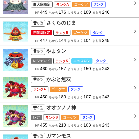
白犬隊限定
A
ゴーケツ
タンク
449
176
109
246
HP
ちから
ようりょく
まもり
さくらのじま
8
位
赤猫団限定
B
ゴーケツ
タンク
447
144
104
245
HP
ちから
ようりょく
まもり
やまタン
9
位
レジェンド
S
ニョロロン
タンク
460
157
150
243
HP
ちから
ようりょく
まもり
かぶと無双
9
位
A
ゴーケツ
タンク
450
180
107
243
HP
ちから
ようりょく
まもり
オオツノノ神
9
位
レア
S
ゴーケツ
タンク
455
219
103
243
HP
ちから
ようりょく
まもり
ガマンモス
9
位