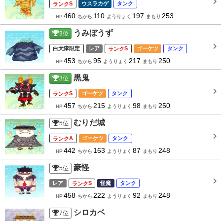
S
ウスラカゲ
タンク
460
110
197
253
HP
ちから
ようりょく
まもり
うみぼうず
3
位
白犬隊限定
レア
S
ゴーケツ
タンク
453
95
217
250
HP
ちから
ようりょく
まもり
黒鬼
3
位
S
ゴーケツ
タンク
457
215
98
250
HP
ちから
ようりょく
まもり
むりだ城
5
位
A
ゴーケツ
タンク
442
163
87
248
HP
ちから
ようりょく
まもり
豪怪
5
位
レア
S
怪魔
タンク
458
222
92
248
HP
ちから
ようりょく
まもり
シロカベ
7
位