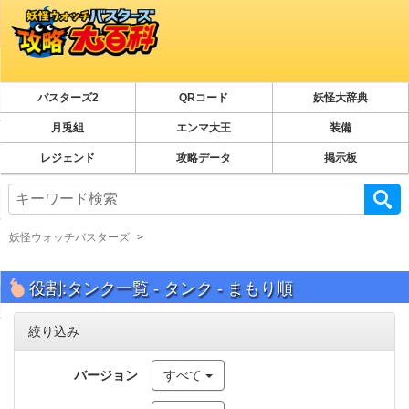
バスターズ2
QRコード
妖怪大辞典
月兎組
エンマ大王
装備
レジェンド
攻略データ
掲示板
妖怪ウォッチバスターズ
役割:タンク一覧 - タンク - まもり順
絞り込み
バージョン
すべて