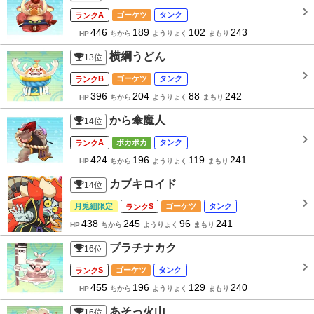
A
ゴーケツ
タンク
446
189
102
243
HP
ちから
ようりょく
まもり
横綱うどん
13
位
B
ゴーケツ
タンク
396
204
88
242
HP
ちから
ようりょく
まもり
から傘魔人
14
位
A
ポカポカ
タンク
424
196
119
241
HP
ちから
ようりょく
まもり
カブキロイド
14
位
月兎組限定
S
ゴーケツ
タンク
438
245
96
241
HP
ちから
ようりょく
まもり
プラチナカク
16
位
S
ゴーケツ
タンク
455
196
129
240
HP
ちから
ようりょく
まもり
あそっ火山
16
位