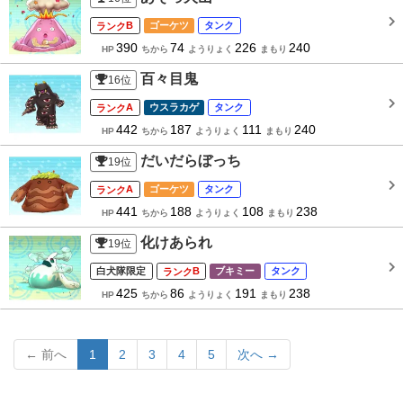
B
ゴーケツ
タンク
390
74
226
240
HP
ちから
ようりょく
まもり
百々目鬼
16
位
A
ウスラカゲ
タンク
442
187
111
240
HP
ちから
ようりょく
まもり
だいだらぼっち
19
位
A
ゴーケツ
タンク
441
188
108
238
HP
ちから
ようりょく
まもり
化けあられ
19
位
白犬隊限定
B
ブキミー
タンク
425
86
191
238
HP
ちから
ようりょく
まもり
← 前へ
1
2
3
4
5
次へ →