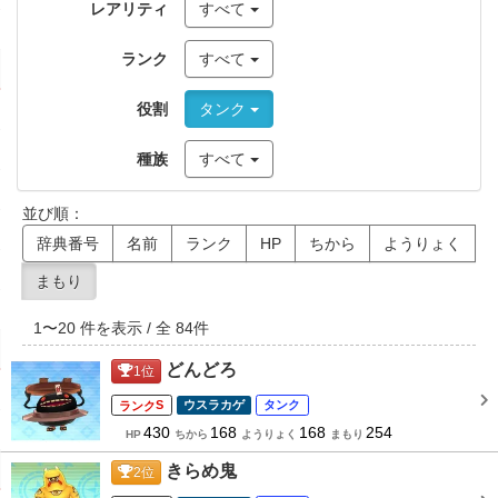
レアリティ
すべて
ランク
すべて
役割
タンク
種族
すべて
並び順：
辞典番号
名前
ランク
HP
ちから
ようりょく
まもり
1
〜
20
件を表示 / 全
84
件
どんどろ
1
位
S
ウスラカゲ
タンク
430
168
168
254
HP
ちから
ようりょく
まもり
きらめ鬼
2
位