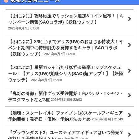
【ぷにぷに】攻略応援でミッション追加&コイン配布！｜キ
ャンペーン情報(SAOコラボ)【妖怪ウォッチ】
2026年8月7日 07:00
【ぷにぷに】8/8(土)までアリス(UW)のおはじき特攻大！イ
ベント期間中に特殊能力を発揮するキャラ｜SAOコラボ
【妖怪ウォッチ】
2026年8月7日 06:00
【ぷにぷに】最新ガシャ当たり妖怪＆確率アップスケジュ
ール！【アリス(UW)/覚醒シリカ(SAO)超アップ！】【妖怪
ウォッチ】
2026年8月7日 05:00
『鬼灯の冷徹』新作グッズ受注開始！缶バッジ・Tシャツ・
デスクマットなど7種
2026年8月6日 22:03
【崩壊：スターレイル】ファイノン1/8スケールフィギュア
予約開始！発売日・価格・予約方法まとめ
2026年8月6日 21:49
『ブラウンダスト2』ユースティアフィギュアはいつ発売？
価格は？予約情報まとめ
2026年8月6日 21:40