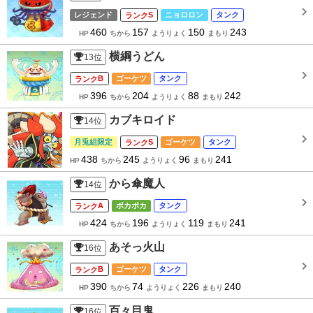
レジェンド
S
ニョロロン
タンク
460
157
150
243
HP
ちから
ようりょく
まもり
横綱うどん
13
位
B
ゴーケツ
タンク
396
204
88
242
HP
ちから
ようりょく
まもり
カブキロイド
14
位
月兎組限定
S
ゴーケツ
タンク
438
245
96
241
HP
ちから
ようりょく
まもり
から傘魔人
14
位
A
ポカポカ
タンク
424
196
119
241
HP
ちから
ようりょく
まもり
あそっ火山
16
位
B
ゴーケツ
タンク
390
74
226
240
HP
ちから
ようりょく
まもり
百々目鬼
16
位