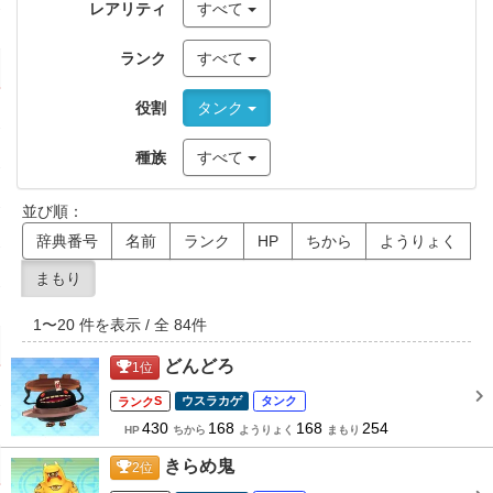
レアリティ
すべて
ランク
すべて
役割
タンク
種族
すべて
並び順：
辞典番号
名前
ランク
HP
ちから
ようりょく
まもり
1
〜
20
件を表示 / 全
84
件
どんどろ
1
位
S
ウスラカゲ
タンク
430
168
168
254
HP
ちから
ようりょく
まもり
きらめ鬼
2
位