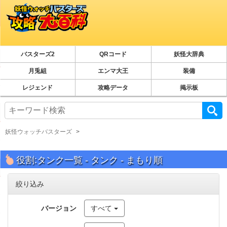
バスターズ2
QRコード
妖怪大辞典
月兎組
エンマ大王
装備
レジェンド
攻略データ
掲示板
妖怪ウォッチバスターズ
役割:タンク一覧 - タンク - まもり順
絞り込み
バージョン
すべて