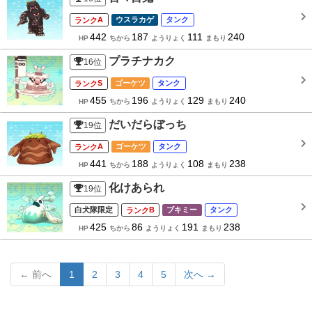
A
ウスラカゲ
タンク
442
187
111
240
HP
ちから
ようりょく
まもり
プラチナカク
16
位
S
ゴーケツ
タンク
455
196
129
240
HP
ちから
ようりょく
まもり
だいだらぼっち
19
位
A
ゴーケツ
タンク
441
188
108
238
HP
ちから
ようりょく
まもり
化けあられ
19
位
白犬隊限定
B
ブキミー
タンク
425
86
191
238
HP
ちから
ようりょく
まもり
← 前へ
1
2
3
4
5
次へ →