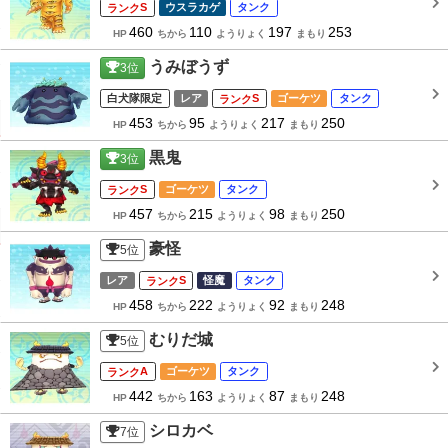
S
ウスラカゲ
タンク
460
110
197
253
HP
ちから
ようりょく
まもり
うみぼうず
3
位
白犬隊限定
レア
S
ゴーケツ
タンク
453
95
217
250
HP
ちから
ようりょく
まもり
黒鬼
3
位
S
ゴーケツ
タンク
457
215
98
250
HP
ちから
ようりょく
まもり
豪怪
5
位
レア
S
怪魔
タンク
458
222
92
248
HP
ちから
ようりょく
まもり
むりだ城
5
位
A
ゴーケツ
タンク
442
163
87
248
HP
ちから
ようりょく
まもり
シロカベ
7
位