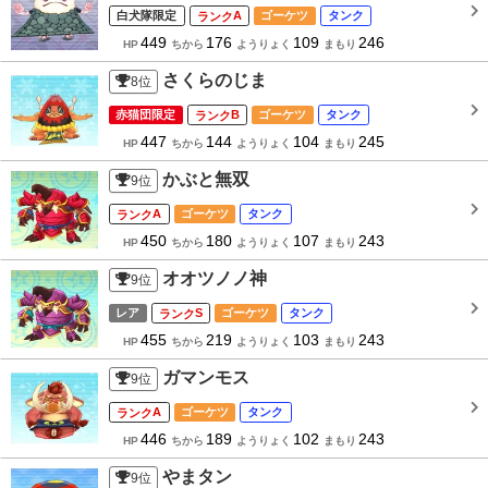
白犬隊限定
A
ゴーケツ
タンク
449
176
109
246
HP
ちから
ようりょく
まもり
さくらのじま
8
位
赤猫団限定
B
ゴーケツ
タンク
447
144
104
245
HP
ちから
ようりょく
まもり
かぶと無双
9
位
A
ゴーケツ
タンク
450
180
107
243
HP
ちから
ようりょく
まもり
オオツノノ神
9
位
レア
S
ゴーケツ
タンク
455
219
103
243
HP
ちから
ようりょく
まもり
ガマンモス
9
位
A
ゴーケツ
タンク
446
189
102
243
HP
ちから
ようりょく
まもり
やまタン
9
位