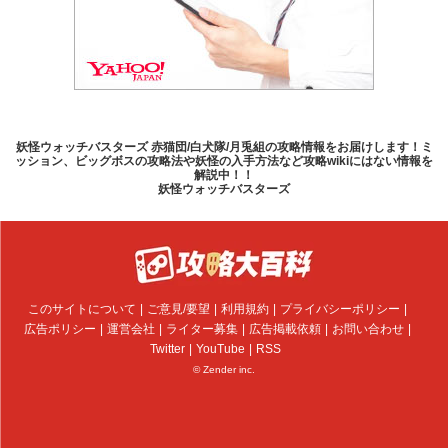
妖怪ウォッチバスターズ 赤猫団/白犬隊/月兎組の攻略情報をお届けします！ミ
ッション、ビッグボスの攻略法や妖怪の入手方法など攻略wikiにはない情報を
解説中！！
妖怪ウォッチバスターズ
このサイトについて
ご意見/要望
利用規約
プライバシーポリシー
広告ポリシー
運営会社
ライター募集
広告掲載依頼
お問い合わせ
Twitter
YouTube
RSS
© Zender inc.