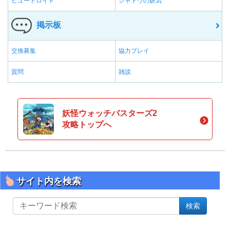
ヒュードロイド
シャドウの妖気
掲示板
交換募集
協力プレイ
質問
雑談
妖怪ウォッチバスターズ2
攻略トップへ
サイト内を検索
サ
検索
イ
ト