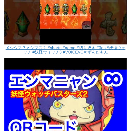
メシウマ？メシマズ？ #shorts #game #切り抜き #3ds #妖怪ウォ
ッチ #妖怪ウォッチ3 #VOICEVOX:ずんだもん