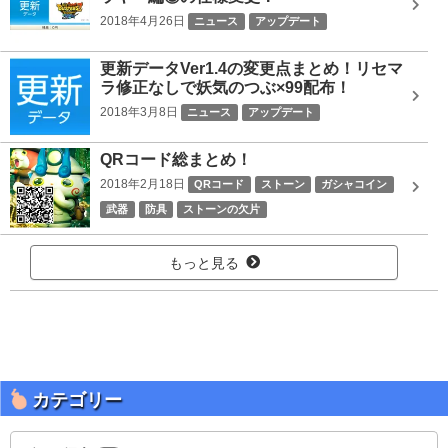
2018年4月26日
ニュース
アップデート
更新データVer1.4の変更点まとめ！リセマ
ラ修正なしで妖気のつぶ×99配布！
2018年3月8日
ニュース
アップデート
QRコード総まとめ！
2018年2月18日
QRコード
ストーン
ガシャコイン
武器
防具
ストーンの欠片
もっと見る
カテゴリー