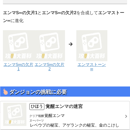
エンマS∞の欠片1
と
エンマS∞の欠片2
を合成して
エンマストー
ン∞
に進化
エンマS∞の欠片
エンマS∞の欠片
エンマストーン
1
2
∞
ダンジョンの挑戦に必要
覚醒エンマの迷宮
ひほう
覚醒エンマ
クリア報酬
ヌーパーツ
レベウプの秘宝、アゲランクの秘宝、金のこけし