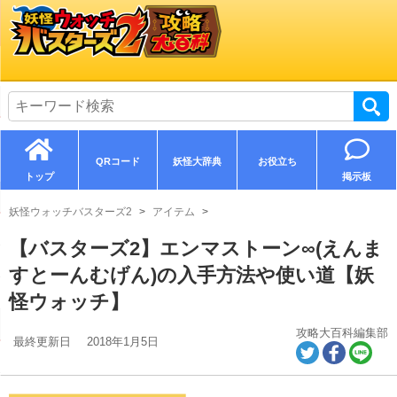
QRコード
妖怪大辞典
お役立ち
トップ
掲示板
妖怪ウォッチバスターズ2
アイテム
【バスターズ2】エンマストーン∞(えんま
すとーんむげん)の入手方法や使い道【妖
怪ウォッチ】
攻略大百科編集部
最終更新日
2018年1月5日