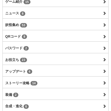
ゲーム紹介
15
ニュース
8
妖怪集め
53
QRコード
8
パスワード
2
お役立ち
23
アップデート
6
ストーリー攻略
14
装備
2
合成・進化
6