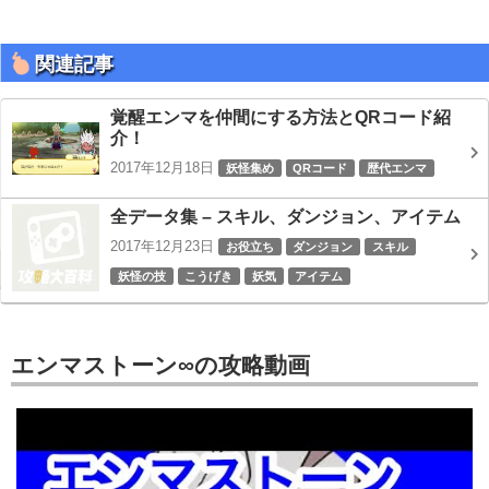
関連記事
覚醒エンマを仲間にする方法とQRコード紹
介！
2017年12月18日
妖怪集め
QRコード
歴代エンマ
全データ集 – スキル、ダンジョン、アイテム
2017年12月23日
お役立ち
ダンジョン
スキル
妖怪の技
こうげき
妖気
アイテム
エンマストーン∞の攻略動画