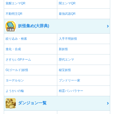
覚醒エンマQR
闇エンマQR
不動明王QR
最強武器QR
妖怪集め(大辞典)
絞り込み・検索
入手不明妖怪
進化・合成
新妖怪
さすらいSPチーム
歴代エンマ
G(ゴールド)妖怪
秘宝妖怪
ヨーデルセン
ブンドリー一家
ようかいの輪
精霊バンバラヤー
ダンジョン一覧