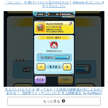
「ぷにぷに」Q.新けいけんち玉のやばさは？ #Shorts #ぷにぷに #
かぐのぷにぷに
天上けいけんちだま 使ってみた！3 妖怪の経験値が天に上るほど
あがる！ 【妖怪ウォッチぷにぷに】天上経験値玉 Yo-KaiWatch
もっと見る