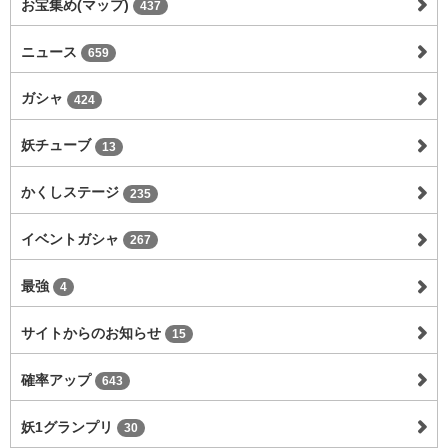
お宝集め(マップ)
437
ニュース
659
ガシャ
424
妖チューブ
13
かくしステージ
235
イベントガシャ
267
最強
4
サイトからのお知らせ
15
確率アップ
643
妖1グランプリ
30