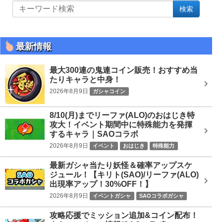
サ
検索
イ
ト
内
を
最新情報
検
索
最大300連の鬼連コイン販売！おすすめ当
たりキャラと中身！
2026年8月9日
ガシャコイン
8/10(月)までリーファ(ALO)のおはじき特
攻大！イベント期間中に特殊能力を発揮
するキャラ｜SAOコラボ
2026年8月9日
イベント
おはじき
特殊能力
SAOコラボ
最新ガシャ当たり妖怪＆確率アップスケ
ジュール！【キリト(SAO)/リーファ(ALO)
出現率アップ！30%OFF！】
2026年8月9日
イベントガシャ
SAOコラボガシャ
攻略応援でミッション追加&コイン配布！