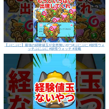
【ぷにぷに】最強の経験値玉が全然無いやつ#ぷにぷに #妖怪ウォ
ッチぷにぷに #妖怪ウォッチ #攻略