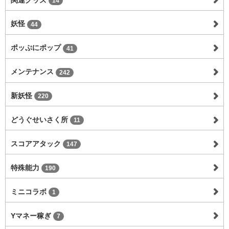
14
妖怪
44
ポッぷにポップ
41
メンテナンス
242
新妖怪
220
どうぐせいさく所
11
スコアアタック
147
特殊能力
190
ミニコラボ
1
Yマネー稼ぎ
7