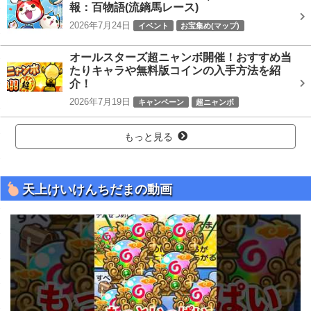
報：百物語(流鏑馬レース)
2026年7月24日
イベント
お宝集め(マップ)
ぷにぷに百物語
オールスターズ超ニャンボ開催！おすすめ当
たりキャラや無料版コインの入手方法を紹
介！
2026年7月19日
キャンペーン
超ニャンボ
もっと見る
天上けいけんちだまの動画