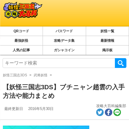
QRコード
パスワード
妖怪一覧
最強妖怪
攻略データ集
最新情報
人気の記事
ガシャコイン
掲示板
妖怪三国志3DS
武将妖怪
【妖怪三国志3DS】ブチニャン趙雲の入手
方法や能力まとめ
攻略大百科編集部
最終更新日
2016年5月30日