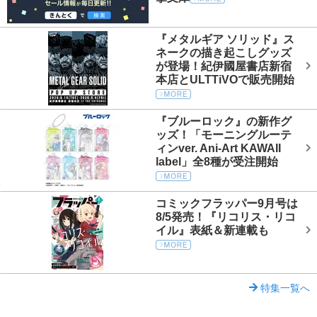
『メタルギア ソリッド』ス
ネークの描き起こしグッズ
が登場！紀伊國屋書店新宿
本店とULTTiVOで販売開始
『ブルーロック』の新作グ
ッズ！「モーニングルーテ
ィンver. Ani-Art KAWAII
label」全8種が受注開始
コミックフラッパー9月号は
8/5発売！『リコリス・リコ
イル』表紙＆新連載も
特集一覧へ