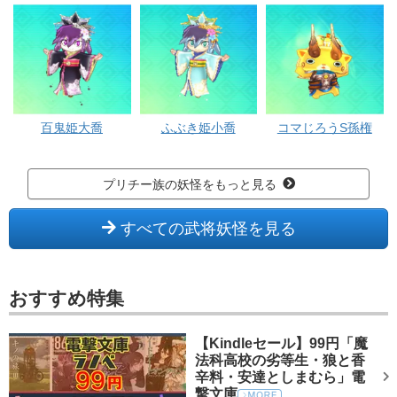
百鬼姫大喬
ふぶき姫小喬
コマじろうS孫権
プリチー族の妖怪をもっと見る
すべての武将妖怪を見る
おすすめ特集
【Kindleセール】99円「魔
法科高校の劣等生・狼と香
辛料・安達としまむら」電
撃文庫