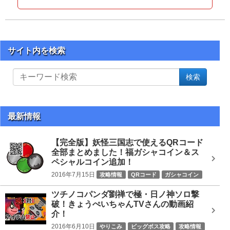
サイト内を検索
サ
検索
イ
ト
内
を
最新情報
検
索
【完全版】妖怪三国志で使えるQRコード
全部まとめました！福ガシャコイン＆ス
ペシャルコイン追加！
2016年7月15日
攻略情報
QRコード
ガシャコイン
ツチノコパンダ劉禅で極・日ノ神ソロ撃
破！きょうぺいちゃんTVさんの動画紹
介！
2016年6月10日
やりこみ
ビッグボス攻略
攻略情報