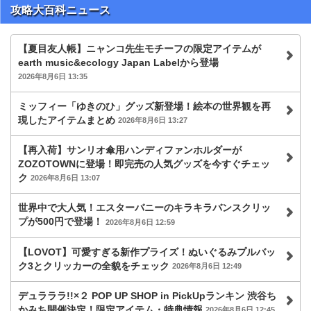
攻略大百科ニュース
【夏目友人帳】ニャンコ先生モチーフの限定アイテムが
earth music&ecology Japan Labelから登場
2026年8月6日 13:35
ミッフィー「ゆきのひ」グッズ新登場！絵本の世界観を再
現したアイテムまとめ
2026年8月6日 13:27
【再入荷】サンリオ傘用ハンディファンホルダーが
ZOZOTOWNに登場！即完売の人気グッズを今すぐチェッ
ク
2026年8月6日 13:07
世界中で大人気！エスターバニーのキラキラバンスクリッ
プが500円で登場！
2026年8月6日 12:59
【LOVOT】可愛すぎる新作プライズ！ぬいぐるみプルバッ
ク3とクリッカーの全貌をチェック
2026年8月6日 12:49
デュラララ!!×２ POP UP SHOP in PickUpランキン 渋谷ち
かみち開催決定！限定アイテム・特典情報
2026年8月6日 12:45