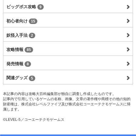
ビッグボス攻略
9
初心者向け
15
妖怪入手法
2
攻略情報
85
発売情報
8
関連グッズ
5
本記事の内容は攻略大百科編集部が独自に調査し作成したものです。
記事内で引用しているゲームの名称、画像、文章の著作権や商標その他の知的
財産権は、株式会社レベルファイブ及び株式会社コーエーテクモゲームスに帰
属します。
©LEVEL-5／コーエーテクモゲームス