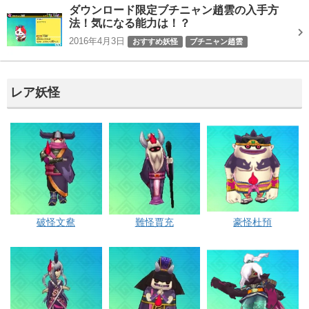
ダウンロード限定ブチニャン趙雲の入手方
法！気になる能力は！？
2016年4月3日
おすすめ妖怪
ブチニャン趙雲
レア妖怪
破怪文鴦
難怪賈充
豪怪杜預