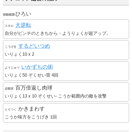
ひろい
移動範囲
大逆転
スキル
自分がピンチのときちから・ようりょくが超アップ。
するどいつめ
こうげき
いりょく10 x 2
いかずちの術
ようじゅつ
いりょく50 ぞくせい雷 4回
百万倍返し肉球
必殺技
いりょく13 x 10 ぞくせい- こうか範囲内の敵を攻撃
かきまわす
とりつく
こうか味方をこうげき 1回