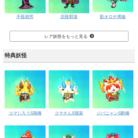
不怪胡芳
厄怪郭淮
影オロチ周瑜
レア妖怪をもっと見る
特典妖怪
コマじろうS孫権
コマさんS孫策
ジバニャンS劉備