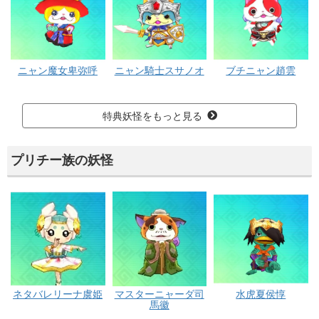
ニャン魔女卑弥呼
ニャン騎士スサノオ
ブチニャン趙雲
特典妖怪をもっと見る
プリチー族の妖怪
ネタバレリーナ虞姫
マスターニャーダ司
水虎夏侯惇
馬徽