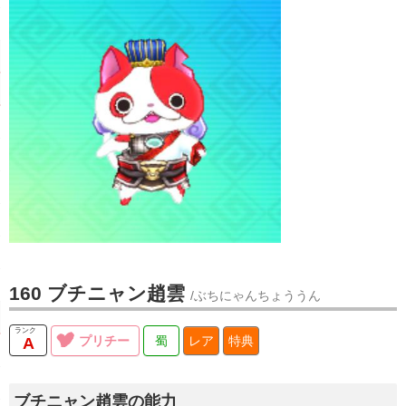
160
ブチニャン趙雲
/ぶちにゃんちょううん
プリチー
蜀
レア
特典
A
ブチニャン趙雲の能力