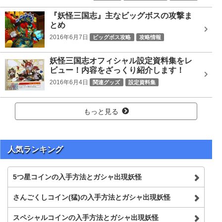
ツチノコパンダ劉禅
ビッグボス
日ノ神
『妖怪三国志』主なビッグボスの攻撃ま
とめ
2016年6月7日
ビッグボス攻略
攻略情報
Gババーン黄月英
どんどろ李儒
カブキロイド司馬炎
妖怪三国志オフィシャル設定資料集をレ
ソルカ
ノルカ
ノルカソルカ
ビッグボス
ビュー！内容をざっくり紹介します！
プリズンブレイカー曹彰
レッドJ劉備
大魔王シブ
2016年6月4日
関連グッズ
設定資料集
日ノ神
赤鬼呂布
魔王コイ
もっと見る
人気ランキング
5つ星コインの入手方法とガシャ出現妖怪
さんごくしコイン(猛)の入手方法とガシャ出現妖怪
スペシャルコインの入手方法とガシャ出現妖怪