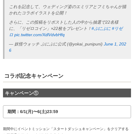
これを記念して、ウェディング姿のエミリアとフミちゃんが描
かれたコラボイラストを公開！
さらに、この投稿をリポストした人の中から抽選で22名様
に、「リゼロコイン」×22枚をプレゼント！
#ぷにぷに
#リゼ
ロ
pic.twitter.com/XdlVdvbHfq
— 妖怪ウォッチ ぷにぷに公式 (@yokai_punipuni)
June 1, 202
6
コラボ記念キャンペーン
キャンペーン①
期間：6/1(月)〜6(土)23:59
期間中にイベントミッション「スタートダッシュキャンペーン」をクリアする