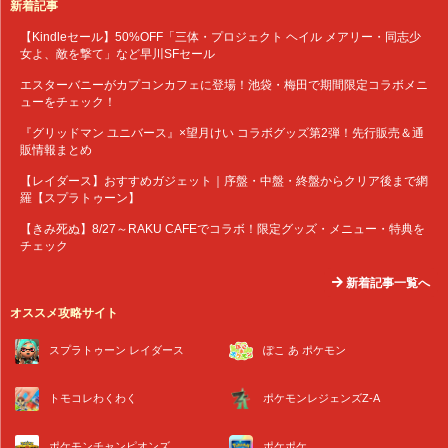
新着記事
【Kindleセール】50%OFF「三体・プロジェクト ヘイル メアリー・同志少
女よ、敵を撃て」など早川SFセール
エスターバニーがカプコンカフェに登場！池袋・梅田で期間限定コラボメニ
ューをチェック！
『グリッドマン ユニバース』×望月けい コラボグッズ第2弾！先行販売＆通
販情報まとめ
【レイダース】おすすめガジェット｜序盤・中盤・終盤からクリア後まで網
羅【スプラトゥーン】
【きみ死ぬ】8/27～RAKU CAFEでコラボ！限定グッズ・メニュー・特典を
チェック
新着記事一覧へ
オススメ攻略サイト
スプラトゥーン レイダース
ぽこ あ ポケモン
トモコレわくわく
ポケモンレジェンズZ-A
ポケモンチャンピオンズ
ポケポケ