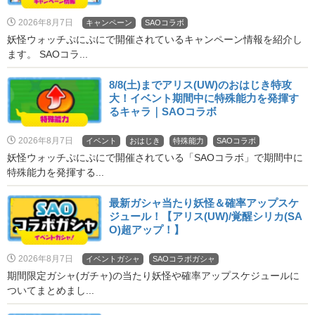
2026年8月7日
キャンペーン
SAOコラボ
妖怪ウォッチぷにぷにで開催されているキャンペーン情報を紹介し
ます。 SAOコラ...
8/8(土)までアリス(UW)のおはじき特攻
大！イベント期間中に特殊能力を発揮す
るキャラ｜SAOコラボ
2026年8月7日
イベント
おはじき
特殊能力
SAOコラボ
妖怪ウォッチぷにぷにで開催されている「SAOコラボ」で期間中に
特殊能力を発揮する...
最新ガシャ当たり妖怪＆確率アップスケ
ジュール！【アリス(UW)/覚醒シリカ(SA
O)超アップ！】
2026年8月7日
イベントガシャ
SAOコラボガシャ
期間限定ガシャ(ガチャ)の当たり妖怪や確率アップスケジュールに
ついてまとめまし...