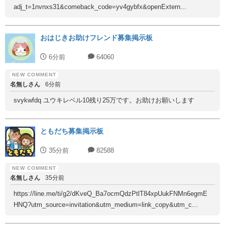
adj_t=1nvnxs31&comeback_code=yv4gybfx&openExtern...
おはじきお助けフレンド募集掲示板
6分前
64060
名無しさん
6分前
svykwfdq ユウキレベル10残り25万です。お助けお願いします
ともだち募集掲示板
35分前
82588
名無しさん
35分前
https://line.me/ti/g2/dKveQ_Ba7ocmQdzPtlT84xpUukFNMn6egmE
HNQ?utm_source=invitation&utm_medium=link_copy&utm_c...