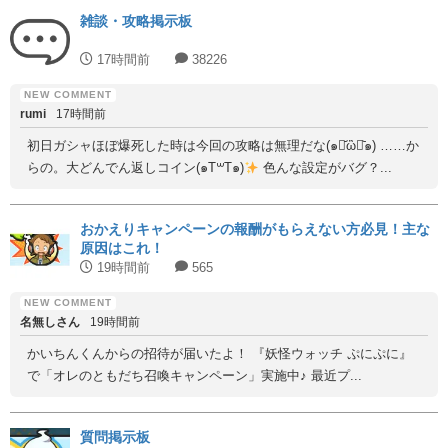
雑談・攻略掲示板
17時間前
38226
rumi
17時間前
初日ガシャほぼ爆死した時は今回の攻略は無理だな(๑･᷄ὢ･᷅๑) ……か
らの。大どんでん返しコイン(๑T꒳T๑)
色んな設定がバグ？...
おかえりキャンペーンの報酬がもらえない方必見！主な
原因はこれ！
19時間前
565
名無しさん
19時間前
かいちんくんからの招待が届いたよ！ 『妖怪ウォッチ ぷにぷに』
で「オレのともだち召喚キャンペーン」実施中♪ 最近プ...
質問掲示板