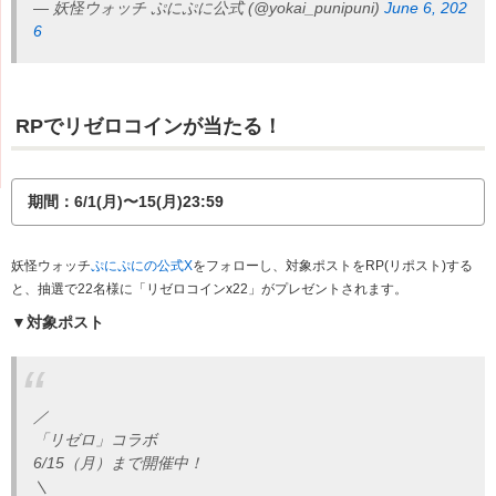
— 妖怪ウォッチ ぷにぷに公式 (@yokai_punipuni)
June 6, 202
6
RPでリゼロコインが当たる！
期間：6/1(月)〜15(月)23:59
妖怪ウォッチ
ぷにぷにの公式X
をフォローし、対象ポストをRP(リポスト)する
と、抽選で22名様に「リゼロコインx22」が
プレゼントされます。
▼対象ポスト
／
「リゼロ」コラボ
6/15（月）まで開催中！
＼