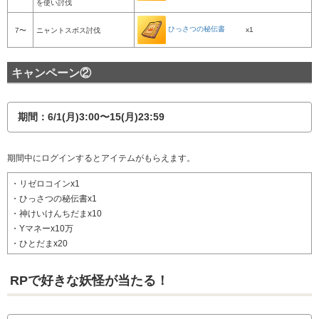
を使い討伐
ひっさつの秘伝書
x1
7〜
ニャントスボス討伐
キャンペーン②
期間：6/1(月)3:00〜15(月)23:59
期間中にログインするとアイテムがもらえます。
・リゼロコインx1
・ひっさつの秘伝書x1
・神けいけんちだまx10
・Yマネーx10万
・ひとだまx20
RPで好きな妖怪が当たる！