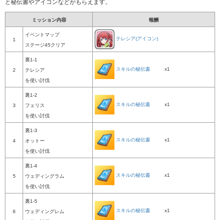
と秘伝書やアイコンなどがもらえます。
ミッション内容
報酬
イベントマップ
テレシア(アイコン)
1
ステージ45クリア
裏1-1
スキルの秘伝書
x1
2
テレシア
を使い討伐
裏1-2
スキルの秘伝書
x1
3
フェリス
を使い討伐
裏1-3
スキルの秘伝書
x1
4
オットー
を使い討伐
裏1-4
スキルの秘伝書
x1
5
ウェディングラム
を使い討伐
裏1-5
スキルの秘伝書
x1
6
ウェディングレム