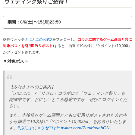
ウェディング祭りご招待！
期間：6/6(土)〜15(月)23:59
妖怪ウォッチ
ぷにぷにの公式X
をフォローし、
コラボに関するゲーム画面と共に
対象ポストを引用RP(リポスト)
すると、抽選で10名様に「Yポイントx10,000」
が
プレゼントされます。
▼対象ポスト
【みなさまへのご案内】
「ぷにぷに」×「リゼロ」コラボにて「ウェディング祭り」を
開催中です。お忙しいところ恐縮ですが、ぜひごログインくだ
さい。
また、本投稿をゲーム画面とともに引用リポストされた方の中
から抽選で10名様に「Yポイント10,000pt」をお送りいたしま
す。
#ぷにぷに
#リゼロ
pic.twitter.com/ZunMovebGN