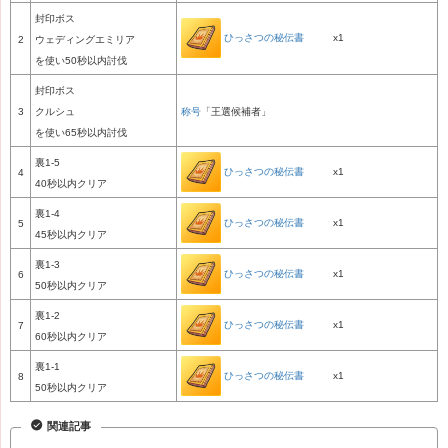
封印ボス
ひっさつの秘伝書
x1
2
ウェディングエミリア
を使い50秒以内討伐
封印ボス
3
クルシュ
称号
「王選候補者」
を使い65秒以内討伐
裏1-5
ひっさつの秘伝書
x1
4
40秒以内クリア
裏1-4
ひっさつの秘伝書
x1
5
45秒以内クリア
裏1-3
ひっさつの秘伝書
x1
6
50秒以内クリア
裏1-2
ひっさつの秘伝書
x1
7
60秒以内クリア
裏1-1
ひっさつの秘伝書
x1
8
50秒以内クリア
関連記事