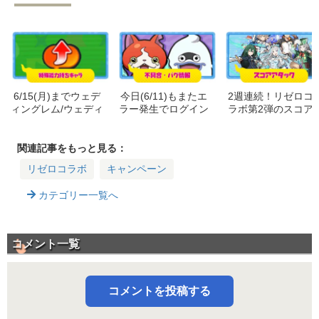
6/15(月)までウェデ
今日(6/11)もまたエ
2週連続！リゼロコ
ィングレム/ウェディ
ラー発生でログイン
ラボ第2弾のスコア
ングエミリアの特攻
できない(解消&お詫
タで上位入賞するた
特大！イベント期間
び配布)｜不具合(リ
めのおすすめ妖怪！
中に特殊能力を発揮
ゼロコラボ第2弾)
関連記事をもっと見る：
するキャラ｜リゼロ
リゼロコラボ
キャンペーン
コラボ第2弾
カテゴリー一覧へ
コメント一覧
コメントを投稿する