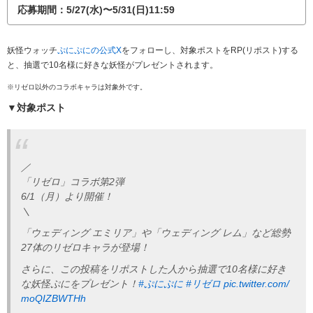
応募期間：5/27(水)〜5/31(日)11:59
妖怪ウォッチ
ぷにぷにの公式X
をフォローし、対象ポストをRP(リポスト)する
と、抽選で10名様に好きな妖怪が
プレゼントされます。
※リゼロ以外のコラボキャラは対象外です。
▼対象ポスト
／
「リゼロ」コラボ第2弾
6/1（月）より開催！
＼
「ウェディング エミリア」や「ウェディング レム」など総勢
27体のリゼロキャラが登場！
さらに、この投稿をリポストした人から抽選で10名様に好き
な妖怪ぷにをプレゼント！
#ぷにぷに
#リゼロ
pic.twitter.com/
moQIZBWTHh