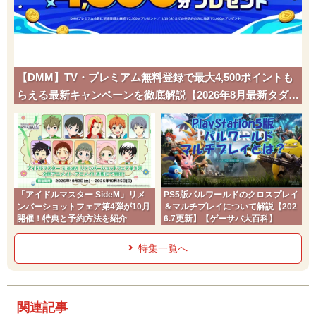
【DMM】TV・プレミアム無料登録で最大4,500ポイントも
らえる最新キャンペーンを徹底解説【2026年8月最新タダポ
チ】
「アイドルマスター SideM」リメ
PS5版パルワールドのクロスプレイ
ンバーショットフェア第4弾が10月
＆マルチプレイについて解説【202
開催！特典と予約方法を紹介
6.7更新】【ゲーサバ大百科】
特集一覧へ
関連記事