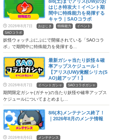
8/8(土)までアリス(UW)のお
はじき特攻大！イベント期
間中に特殊能力を発揮する
キャラ｜SAOコラボ
2026年8月7日
おはじき
特殊能力
イベント
SAOコラボ
妖怪ウォッチぷにぷにで開催されている「SAOコラ
ボ」で期間中に特殊能力を発揮する...
最新ガシャ当たり妖怪＆確
率アップスケジュール！
【アリス(UW)/覚醒シリカ(S
AO)超アップ！】
2026年8月7日
イベントガシャ
SAOコラボガシャ
期間限定ガシャ(ガチャ)の当たり妖怪や確率アップス
ケジュールについてまとめまし...
8/6(木)メンテナンス終了！
｜2026年8月のメンテ情報
2026年8月6日
メンテナンス