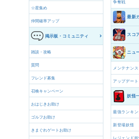
争奪戦
☆星集め
最新
仲間確率アップ
スコ
掲示板・コミュニティ
雑談・攻略
ニュ
質問
メンテナンス
フレンド募集
アップデート
召喚キャンペーン
妖怪
おはじきお助け
最強ランキン
ゴルフお助け
新登場妖怪
きまぐれゲートお助け
レジェンド妖