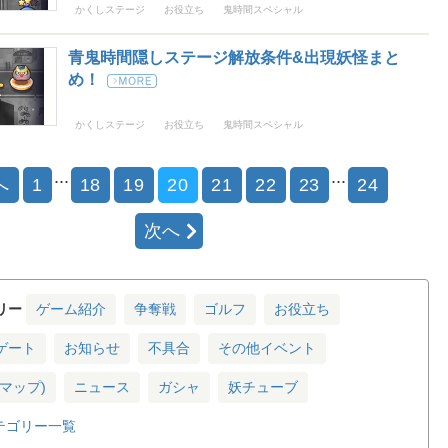
かくしステージ
お役立ち
鬼時間スペシャル
青鬼時間隠しステージ解放条件&出現妖怪まと
め！
かくしステージ
お役立ち
鬼時間スペシャル
...
...
へ
1
18
19
20
21
22
23
24
次へ
リー
ゲーム紹介
争奪戦
ゴルフ
お役立ち
ゲート
お知らせ
不具合
その他イベント
マップ)
ニュース
ガシャ
妖チューブ
テゴリー一覧