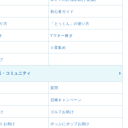
初心者ガイド
り方
「とっくん」の使い方
ぎ
Yマネー稼ぎ
☆星集め
プ
板・コミュニティ
質問
召喚キャンペーン
け
ゴルフお助け
トお助け
ポッぷにポップお助け