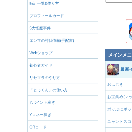
時計一覧&作り方
プロフィールカード
5大怪魔事件
エンマの討伐依頼(手配書)
Webショップ
メインメニ
初心者ガイド
最新
リセマラのやり方
おはじき
「とっくん」の使い方
お宝集め(マッ
Yポイント稼ぎ
ポッぷにポッ
Yマネー稼ぎ
ニャントスコ
QRコード