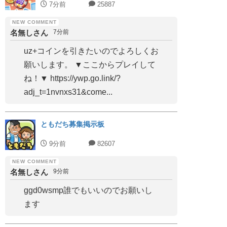
7分前
25887
名無しさん
7分前
uz+コインを引きたいのでよろしくお
願いします。 ▼ここからプレイして
ね！▼ https://ywp.go.link/?
adj_t=1nvnxs31&come...
ともだち募集掲示板
9分前
82607
名無しさん
9分前
ggd0wsmp誰でもいいのでお願いし
ます