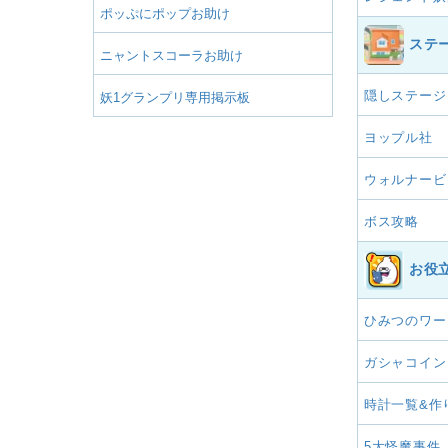
ポッぷにポップお助け
ステ
ニャントスコーラお助け
隠しステージ
妖1グランプリ専用掲示板
ヨップル社
ウォルナービ
ボス攻略
お役
ひみつのワー
ガシャコイン
時計一覧&作
5大怪魔事件