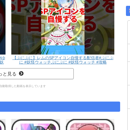
#ゆ
【ぷにぷに】レムのSPアイコン自慢する配信者#ぷにぷ
#妖
に #妖怪ウォッチぷにぷに #妖怪ウォッチ #攻略
っと見る
 APIで自動取得した動画を表示しています