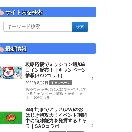
サイト内を検索
サ
検索
イ
ト
内
を
最新情報
検
索
攻略応援でミッション追加&
コイン配布！｜キャンペーン
情報(SAOコラボ)
2026年8月7日
キャンペーン
妖怪ウォッチぷにぷにで開催されて
SAOコラボ
いるキャンペーン情報を紹介しま
す。 SAOコラ...
8/8(土)までアリス(UW)のお
はじき特攻大！イベント期間
中に特殊能力を発揮するキャ
ラ｜SAOコラボ