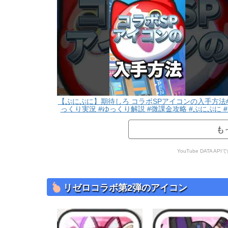
【ぷにぷに】期待しろ コラボSPアイコンの入手方法
っくり実況 #ゆっくり解説 #微課金攻略 #ぷにぷに 
怪ウォッチぷにぷに #攻略
も
YouTube DATA
リゼロコラボ第2弾のアイコン