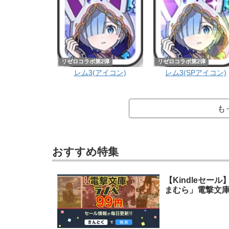
リゼロコラボ第2弾
リゼロコラボ第2弾
レム3(アイコン)
レム3(SPアイコン)
も
おすすめ特集
【Kindleセ
まむら」電撃文