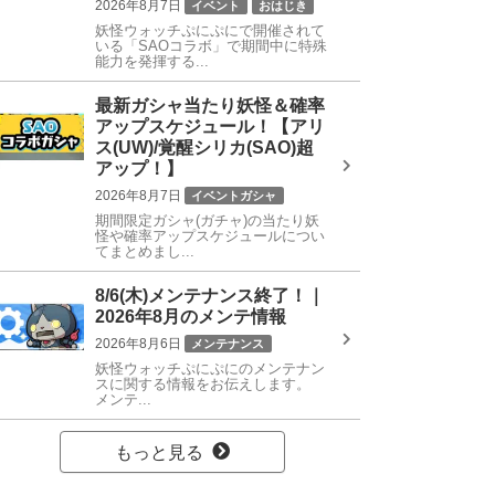
2026年8月7日
イベント
おはじき
妖怪ウォッチぷにぷにで開催されて
特殊能力
SAOコラボ
いる「SAOコラボ」で期間中に特殊
能力を発揮する...
最新ガシャ当たり妖怪＆確率
アップスケジュール！【アリ
ス(UW)/覚醒シリカ(SAO)超
アップ！】
2026年8月7日
イベントガシャ
期間限定ガシャ(ガチャ)の当たり妖
SAOコラボガシャ
怪や確率アップスケジュールについ
てまとめまし...
8/6(木)メンテナンス終了！｜
2026年8月のメンテ情報
2026年8月6日
メンテナンス
妖怪ウォッチぷにぷにのメンテナン
スに関する情報をお伝えします。
メンテ...
もっと見る