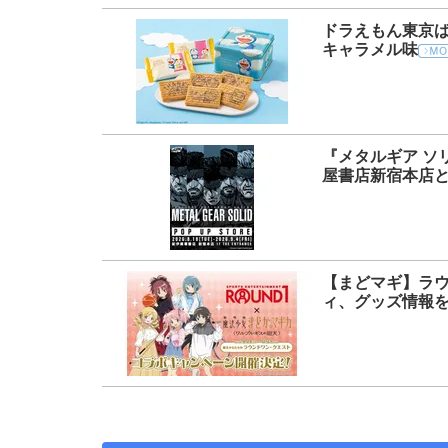
ドラえもん東京
キャラメル味
『メタルギア ソ
屋書店新宿本店とU
【まどマギ】ラ
ィ、グッズ情報