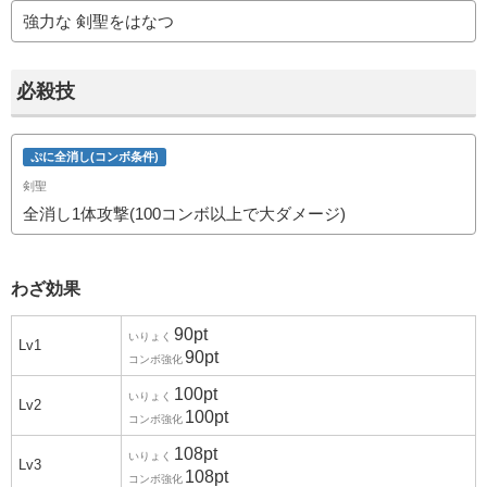
強力な 剣聖をはなつ
必殺技
ぷに全消し(コンボ条件)
剣聖
全消し1体攻撃(100コンボ以上で大ダメージ)
わざ効果
90pt
いりょく
Lv1
90pt
コンボ強化
100pt
いりょく
Lv2
100pt
コンボ強化
108pt
いりょく
Lv3
108pt
コンボ強化