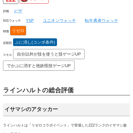
ピザ
好物
YSP
ユニオンウォッチ
転生勇者ウォッチ
対応ウォッチ
リゼロ
特徴
ぷに消し(コンボ条件)
必殺技
自分以外が技を使うと技ゲージUP
スキル
でかぷに消すと他妖怪技ゲージUP
ラインハルトの総合評価
イサマシのアタッカー
ラインハルトは「リゼロコラボイベント」で登場した
ZZZランク
のイサマシ族