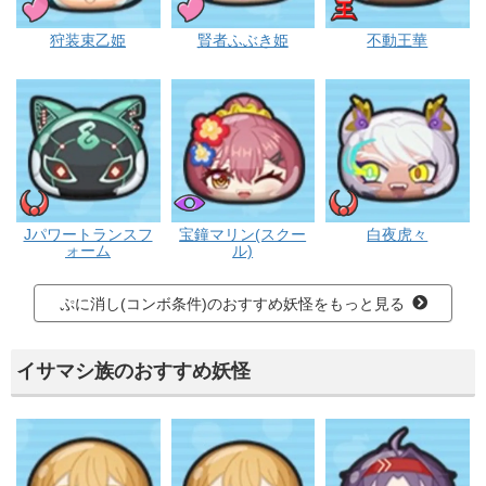
プリチー
プリチー
エンマ
狩装束乙姫
賢者ふぶき姫
不動王華
イサマシ
ブキミー
イサマシ
Jパワートランスフ
宝鐘マリン(スクー
白夜虎々
ォーム
ル)
ぷに消し(コンボ条件)のおすすめ妖怪をもっと見る
イサマシ族のおすすめ妖怪