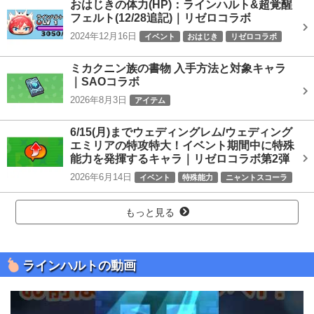
おはじきの体力(HP)：ラインハルト&超覚醒
フェルト(12/28追記)｜リゼロコラボ
2024年12月16日
イベント
おはじき
リゼロコラボ
ミカクニン族の書物 入手方法と対象キャラ
｜SAOコラボ
2026年8月3日
アイテム
6/15(月)までウェディングレム/ウェディング
エミリアの特攻特大！イベント期間中に特殊
能力を発揮するキャラ｜リゼロコラボ第2弾
2026年6月14日
イベント
特殊能力
ニャントスコーラ
リゼロコラボ
もっと見る
ラインハルトの動画