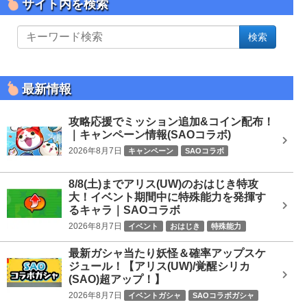
サイト内を検索
サ
検索
イ
ト
内
を
最新情報
検
索
攻略応援でミッション追加&コイン配布！
｜キャンペーン情報(SAOコラボ)
2026年8月7日
キャンペーン
SAOコラボ
8/8(土)までアリス(UW)のおはじき特攻
大！イベント期間中に特殊能力を発揮す
るキャラ｜SAOコラボ
2026年8月7日
イベント
おはじき
特殊能力
SAOコラボ
最新ガシャ当たり妖怪＆確率アップスケ
ジュール！【アリス(UW)/覚醒シリカ
(SAO)超アップ！】
2026年8月7日
イベントガシャ
SAOコラボガシャ