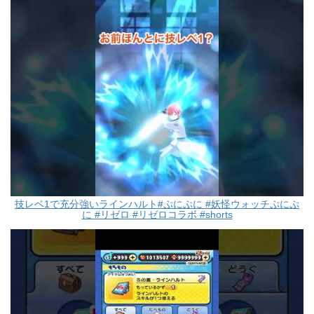
技レベ1で充分強いラインハルト#ぷにぷに #妖怪ウォッチぷにぷ
に #リゼロ #リゼロコラボ #shorts