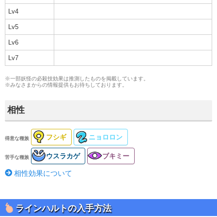
Lv4
Lv5
Lv6
Lv7
※一部妖怪の必殺技効果は推測したものを掲載しています。
※みなさまからの
情報提供
もお待ちしております。
相性
フシギ
ニョロロン
得意な種族
ウスラカゲ
ブキミー
苦手な種族
相性効果について
ラインハルトの入手方法