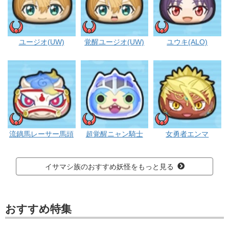
イサマシ
イサマシ
イサマシ
ユージオ(UW)
覚醒ユージオ(UW)
ユウキ(ALO)
イサマシ
イサマシ
イサマシ
流鏑馬レーサー馬頭
超覚醒ニャン騎士
女勇者エンマ
イサマシ族のおすすめ妖怪をもっと見る
おすすめ特集