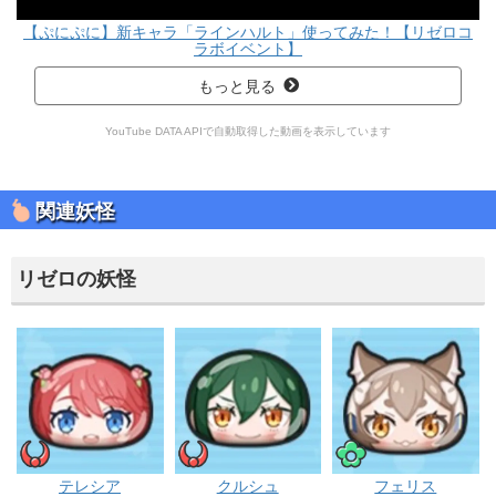
【ぷにぷに】新キャラ「ラインハルト」使ってみた！【リゼロコ
ラボイベント】
もっと見る
YouTube DATA APIで自動取得した動画を表示しています
関連妖怪
リゼロの妖怪
イサマシ
イサマシ
ポカポカ
テレシア
クルシュ
フェリス