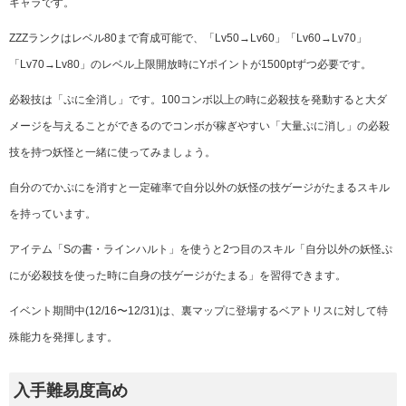
キャラです。
ZZZランクはレベル80まで育成可能で、「Lv50→Lv60」「Lv60→Lv70」
「Lv70→Lv80」のレベル上限開放時にYポイントが1500ptずつ必要です。
必殺技は「ぷに全消し」です。100コンボ以上の時に必殺技を発動すると大ダ
メージを与えることができるのでコンボが稼ぎやすい「大量ぷに消し」の必殺
技を持つ妖怪と一緒に使ってみましょう。
自分のでかぷにを消すと一定確率で自分以外の妖怪の技ゲージがたまるスキル
を持っています。
アイテム「Sの書・ラインハルト」
を使うと2つ目のスキル「
自分以外の妖怪ぷ
にが必殺技を使った時に自身の技ゲージがたまる
」を習得できます。
イベント期間中(12/16〜12/31)は、
裏マップに登場するベアトリスに対して特
殊能力を発揮します。
入手難易度高め