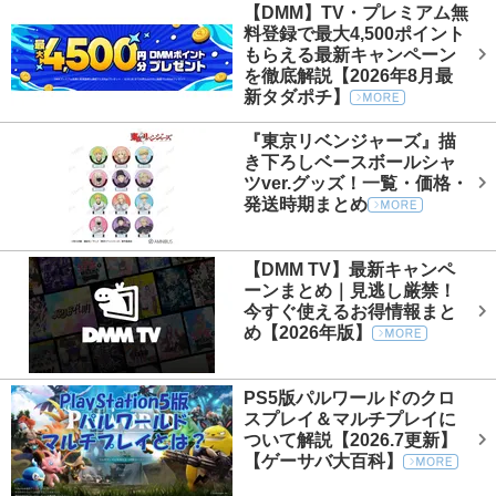
【DMM】TV・プレミアム無
料登録で最大4,500ポイント
もらえる最新キャンペーン
を徹底解説【2026年8月最
新タダポチ】
『東京リベンジャーズ』描
き下ろしベースボールシャ
ツver.グッズ！一覧・価格・
発送時期まとめ
【DMM TV】最新キャンペ
ーンまとめ｜見逃し厳禁！
今すぐ使えるお得情報まと
め【2026年版】
PS5版パルワールドのクロ
スプレイ＆マルチプレイに
ついて解説【2026.7更新】
【ゲーサバ大百科】