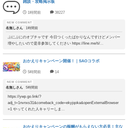
雑談・攻略掲示板
1時間前
38227
名無しさん
1時間前
ぷにぷにのオプチャです 今日つくったばかりなんですけどメンバー
増やしたいので是非参加してください https://line.me/ti/...
おかえりキャンペーン開催！｜SAOコラボ
5時間前
14
名無しさん
5時間前
https://ywp.go.link/?
adj_t=1nvnxs31&comeback_code=ekyjqoka&openExternalBrowser
=1 やってくれた人キャリーしま...
おかえりキャンペーンの報酬がもらえない方必見！主な