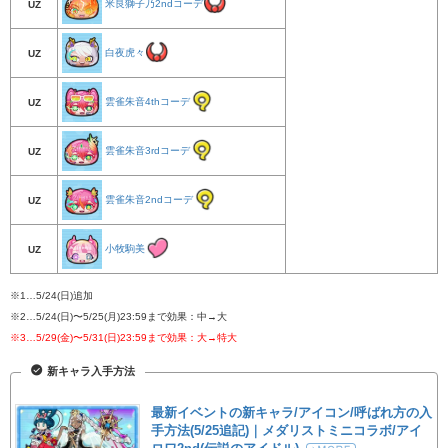
米良獅子乃2ndコーデ
UZ
白夜虎々
UZ
雲雀朱音4thコーデ
UZ
雲雀朱音3rdコーデ
UZ
雲雀朱音2ndコーデ
UZ
小牧駒美
UZ
※1…5/24(日)追加
※2…5/24(日)〜5/25(月)23:59まで効果：中→大
※3…5/29(金)〜5/31(日)23:59まで効果：大→特大
新キャラ入手方法
最新イベントの新キャラ/アイコン/呼ばれ方の入
手方法(5/25追記)｜メダリストミニコラボ/アイ