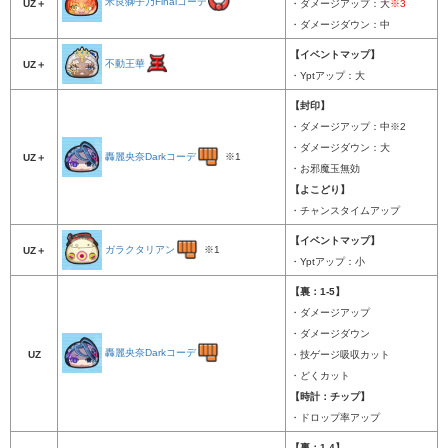
米良獅子乃Finalコーデ
UZ＋
・ダメージアップ：大
※3
・ダメージダウン：中
【イベントマップ】
不動王華
UZ＋
・Yptアップ：大
【封印】
・ダメージアップ：中※2
・ダメージダウン：大
轟麗央奈Darkコーデ
※1
UZ＋
・お邪魔玉無効
【よこどり】
・チャンスタイムアップ
【イベントマップ】
ガラクタリアン
※1
UZ＋
・Yptアップ：小
【裏：1-5】
・ダメージアップ
・ダメージダウン
轟麗央奈Darkコーデ
UZ
・技ゲージ吸収カット
・どくカット
【時計：チップ】
・ドロップ率アップ
【裏：1-4】