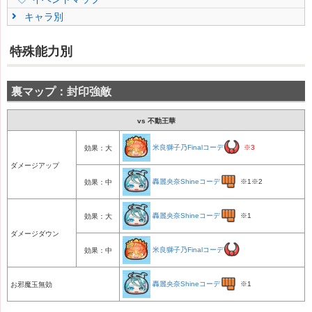
キャラ別
特殊能力別
裏マップ：封印強敵
vs 不動王華
米良獅子乃Finalコーデ
※3
効果：大
ダメージアップ
轟麗央奈Shineコーデ
※1※2
効果：中
轟麗央奈Shineコーデ
※1
効果：大
ダメージダウン
米良獅子乃Finalコーデ
効果：中
轟麗央奈Shineコーデ
※1
お邪魔玉無効