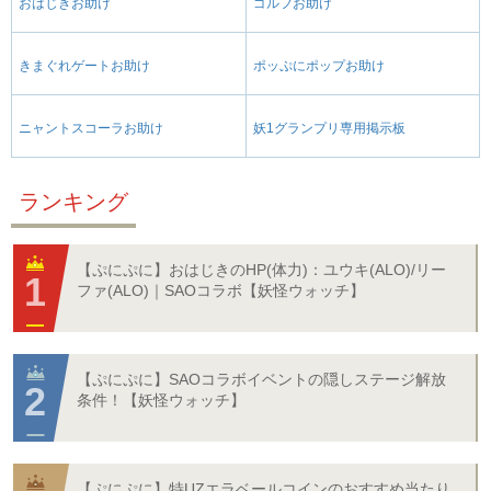
おはじきお助け
ゴルフお助け
きまぐれゲートお助け
ポッぷにポップお助け
ニャントスコーラお助け
妖1グランプリ専用掲示板
ランキング
【ぷにぷに】おはじきのHP(体力)：ユウキ(ALO)/リー
ファ(ALO)｜SAOコラボ【妖怪ウォッチ】
【ぷにぷに】SAOコラボイベントの隠しステージ解放
条件！【妖怪ウォッチ】
【ぷにぷに】特UZエラベールコインのおすすめ当たり