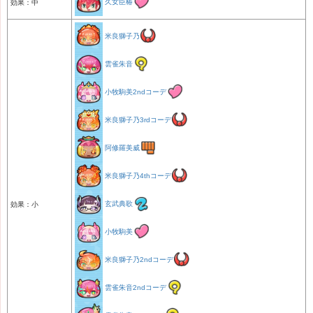
久女臣椿
効果：中
米良獅子乃
雲雀朱音
小牧駒美2ndコーデ
米良獅子乃3rdコーデ
阿修羅美威
米良獅子乃4thコーデ
玄武典歌
効果：小
小牧駒美
米良獅子乃2ndコーデ
雲雀朱音2ndコーデ