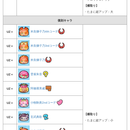
【横取り】
・たまに超アップ：大
復刻キャラ
米良獅子乃4thコーデ
UZ＋
米良獅子乃3rdコーデ
UZ＋
米良獅子乃
UZ＋
雲雀朱音
UZ＋
阿修羅美威
UZ＋
小牧駒美2ndコーデ
UZ＋
【横取り】
玄武典歌
UZ＋
・たまに超アップ：小