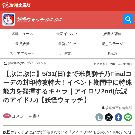
妖怪ウォッチぷにぷに
速報ニュース
最新イベント
妖怪大辞典
最強妖怪
最新ガシャ
隠しステージ
スコアアタック
お役立ち
掲示板
お宝集め(マップ)
イベント
最終更新日
2026年5月29日
【ぷにぷに】5/31(日)まで米良獅子乃Finalコ
ーデの封印特攻特大！イベント期間中に特殊
能力を発揮するキャラ｜アイロワ2nd(伝説
のアイドル)【妖怪ウォッチ】
攻略大百科編集部
妖怪ウォッチぷにぷに
で開催されている「アイロワ2nd(伝説のアイドル)」で期