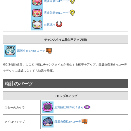
雲雀朱音3rdコーデ
雲雀朱音4thコーデ
白夜虎々
チャンスタイム発生率アップ(※)
轟麗央奈Shineコーデ
※5/24(日)追加。よこどり後にチャンスタイムが発生する確率をアップ。轟麗央奈Shineコーデ
をデッキに編成しなくても効果を発揮。
時計のパーツ
ドロップ率アップ
超覚醒狂爛の花子さん
スターのカケラ
轟麗央奈Darkコーデ
アイロワチップ