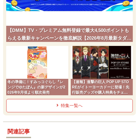
【DMM】TV・プレミアム無料登録で最大4,500ポイントも
らえる最新キャンペーンを徹底解説【2026年8月最新タダポ
チ】
冬の準備に！すみっコぐらし『レ
【速報】進撃の巨人 POP UP STO
ンジでゆたぽん』の新デザインが2
REがイトーヨーカドーに登場！先
026年9月頃より順次発売
行販売グッズや購入特典をチェッ
ク
特集一覧へ
関連記事