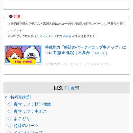
注意
※超覚醒狂爛の花子さんと轟麗央奈Darkコーデの特殊能力(時計のパーツ)に不具合が発生
しています。
※5/20(水)に実施された
メンテナンス
にて
不具合
が修正されました。
特殊能力「時計のパーツドロップ率アップ」に
ついて(修正済み)｜不具合
お宝集め(マップ)
イベント
アイドルロワイヤル
目次
[
非表示
]
特殊能力別
裏マップ：封印強敵
裏マップ：中ボス
よこどり
時計のパーツ
イベントマップ