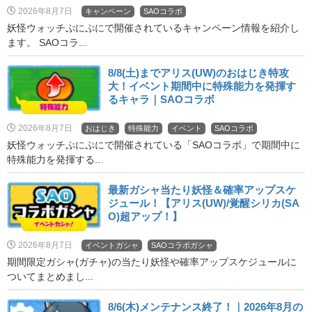
2026年8月7日
キャンペーン
SAOコラボ
妖怪ウォッチぷにぷにで開催されているキャンペーン情報を紹介し
ます。 SAOコラ...
8/8(土)までアリス(UW)のおはじき特攻
大！イベント期間中に特殊能力を発揮す
るキャラ｜SAOコラボ
2026年8月7日
おはじき
特殊能力
イベント
SAOコラボ
妖怪ウォッチぷにぷにで開催されている「SAOコラボ」で期間中に
特殊能力を発揮する...
最新ガシャ当たり妖怪＆確率アップスケ
ジュール！【アリス(UW)/覚醒シリカ(SA
O)超アップ！】
2026年8月7日
イベントガシャ
SAOコラボガシャ
期間限定ガシャ(ガチャ)の当たり妖怪や確率アップスケジュールに
ついてまとめまし...
8/6(木)メンテナンス終了！｜2026年8月の