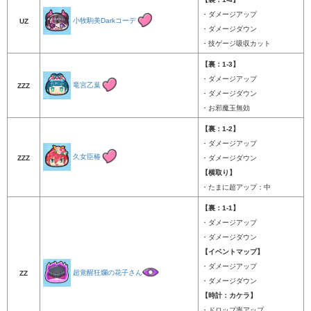
・ダメージアップ
小牧駒美Darkコーデ
UZ
・ダメージダウン
・技ゲージ吸収カット
【裏：1-3】
・ダメージアップ
竜宮乙葉
ZZZ
・ダメージダウン
・お邪魔玉無効
【裏：1-2】
・ダメージアップ
久女臣椿
ZZZ
・ダメージダウン
【横取り】
・たまに超アップ：中
【裏：1-1】
・ダメージアップ
・ダメージダウン
【イベントマップ】
・ダメージアップ
超覚醒狂爛の花子さん
ZZ
・ダメージダウン
【時計：カケラ】
・ドロップ率アップ