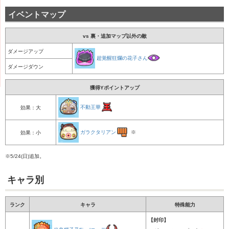
イベントマップ
vs 裏・追加マップ以外の敵
ダメージアップ
超覚醒狂爛の花子さん
ダメージダウン
獲得Yポイントアップ
不動王華
効果：大
ガラクタリアン
※
効果：小
※5/24(日)追加。
キャラ別
ランク
キャラ
特殊能力
【封印】