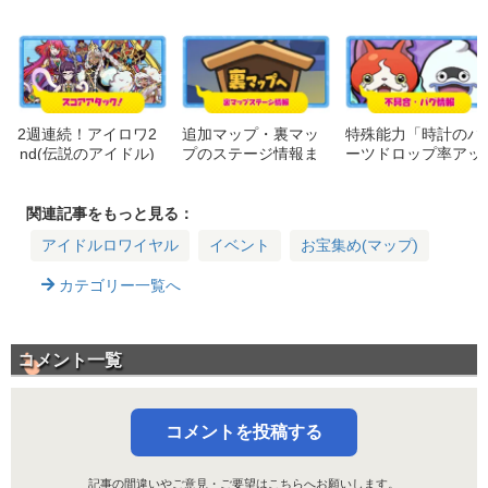
2週連続！アイロワ2
追加マップ・裏マッ
特殊能力「時計のパ
nd(伝説のアイドル)
プのステージ情報ま
ーツドロップ率アッ
のスコアタで上位入
とめ｜アイロワ2nd
プ」について(修正
賞するためのおすす
(伝説のアイドル)
済み)｜不具合
め妖怪！
関連記事をもっと見る：
アイドルロワイヤル
イベント
お宝集め(マップ)
カテゴリー一覧へ
コメント一覧
コメントを投稿する
記事の間違いやご意見・ご要望は
こちら
へお願いします。