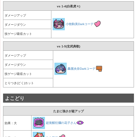
vs 1-4(白夜虎々)
ダメージアップ
小牧駒美Darkコーデ
ダメージダウン
技ゲージ吸収カット
vs 1-5(玄武典歌)
ダメージアップ
ダメージダウン
轟麗央奈Darkコーデ
技ゲージ吸収カット
とりつき(どく)カット
よこどり
たまに強さが超アップ
超覚醒狂爛の花子さん
効果：大