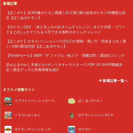
新着記事
【ぽこポケ】全355種ポケモン図鑑｜DLC第1弾の追加ポケモン50種類も対
応【ぽこあポケモン】
【ポケモンGO】「炎と氷ふかの日タイムチャレンジ」タスク内容・リワー
ドまとめ│ふかそうちを入手できる無料のタイムチャレンジ
【ぽこポケ】エキスパンションパス(DLC)の価格・買い方・特典まとめ｜第
1～3弾の配信内容【ぽこあポケモン】
【Kindleセール】88円「ザ ファブル・転スラ・望郷太郎」講談社コミック
恋せよまやかし天使ども×サンリオキャラクターズ POP UP SHOP開催決
定！限定グッズと特典情報を紹介
新着記事一覧へ
オススメ攻略サイト
スプラトゥーン レイダース
ぽこ あ ポケモン
トモコレわくわく
ポケモンレジェンズZ-A
ポケモンチャンピオンズ
ポケポケ