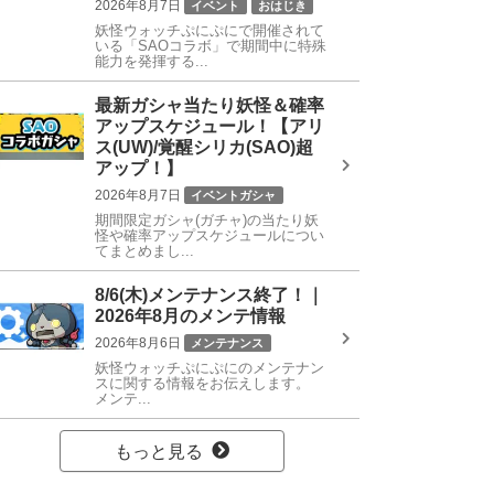
2026年8月7日
イベント
おはじき
妖怪ウォッチぷにぷにで開催されて
特殊能力
SAOコラボ
いる「SAOコラボ」で期間中に特殊
能力を発揮する...
最新ガシャ当たり妖怪＆確率
アップスケジュール！【アリ
ス(UW)/覚醒シリカ(SAO)超
アップ！】
2026年8月7日
イベントガシャ
期間限定ガシャ(ガチャ)の当たり妖
SAOコラボガシャ
怪や確率アップスケジュールについ
てまとめまし...
8/6(木)メンテナンス終了！｜
2026年8月のメンテ情報
2026年8月6日
メンテナンス
妖怪ウォッチぷにぷにのメンテナン
スに関する情報をお伝えします。
メンテ...
もっと見る