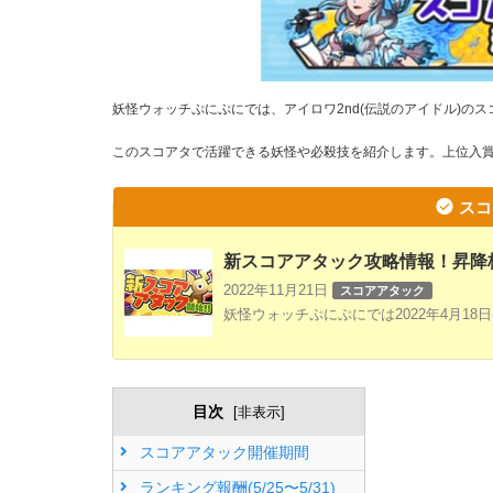
妖怪ウォッチぷにぷにでは、アイロワ2nd(伝説のアイドル)の
このスコアタで活躍できる妖怪や必殺技を紹介します。上位入
スコ
新スコアアタック攻略情報！昇降
2022年11月21日
スコアアタック
妖怪ウォッチぷにぷにでは2022年4月18日
目次
[
非表示
]
スコアアタック開催期間
ランキング報酬(5/25〜5/31)