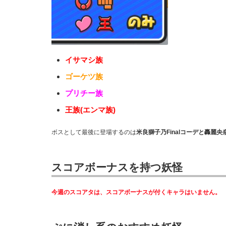
イサマシ族
ゴーケツ族
プリチー族
王族(エンマ族)
ボスとして最後に登場するのは
米良獅子乃Finalコーデと轟麗央奈
スコアボーナスを持つ妖怪
今週のスコアタは、スコアボーナスが付くキャラはいません。