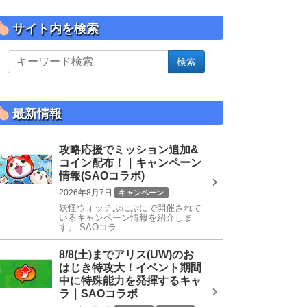
サイト内を検索
サ
検索
イ
ト
内
を
最新情報
検
索
攻略応援でミッション追加&
コイン配布！｜キャンペーン
情報(SAOコラボ)
2026年8月7日
キャンペーン
妖怪ウォッチぷにぷにで開催されて
SAOコラボ
いるキャンペーン情報を紹介しま
す。 SAOコラ...
8/8(土)までアリス(UW)のお
はじき特攻大！イベント期間
中に特殊能力を発揮するキャ
ラ｜SAOコラボ