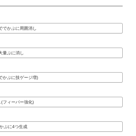
ででかぷに周囲消し
大量ぷに消し
でかぷに技ゲージ増)
(フィーバー強化)
かぷに4つ生成