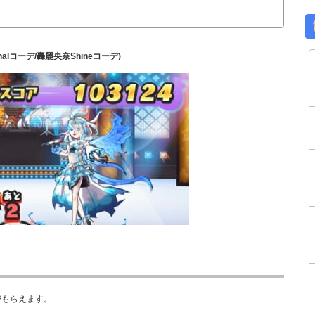
alコーデ/轟麗央奈Shineコーデ)
がもらえます。