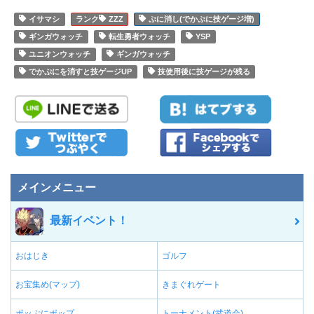
イサマシ
ZZZ
ぷに消し(でかぷに技ゲージ増)
ギンガウォッチ
転生勇者ウォッチ
YSP
ユニオンウォッチ
ギンガウォッチ
でかぷにを消すと技ゲージUP
技使用後に技ゲージが残る
メインメニュー
最新イベント！
おはじき
ゴルフ
お宝集め(マップ)
きまぐれゲート
ポッぷにポップ
トーナメント(武道会)