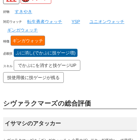
すきやき
好物
転生勇者ウォッチ
YSP
ユニオンウォッチ
対応ウォッチ
ギンガウォッチ
ギンガウォッチ
特徴
ぷに消し(でかぷに技ゲージ増)
必殺技
でかぷにを消すと技ゲージUP
スキル
技使用後に技ゲージが残る
シヴァラクマーズの総合評価
イサマシのアタッカー