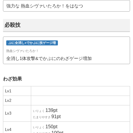
強力な 熱血シヴァいたろか！をはなつ
必殺技
ぷに全消し+でかぷに技ゲージ増
熱血シヴァいたろか！
全消し1体攻撃&でかぷにのわざゲージ増加
わざ効果
Lv1
Lv2
139pt
いりょく
Lv3
91pt
たまりやすさ
150pt
いりょく
Lv4
100pt