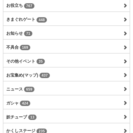
お役立ち
767
きまぐれゲート
448
お知らせ
71
不具合
169
その他イベント
35
お宝集め(マップ)
437
ニュース
659
ガシャ
424
妖チューブ
13
かくしステージ
235