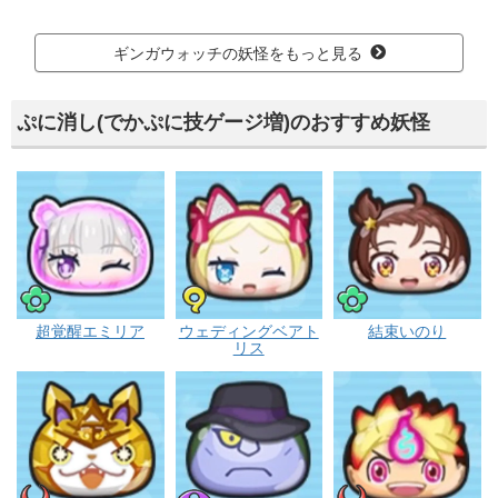
ギンガウォッチの妖怪をもっと見る
ぷに消し(でかぷに技ゲージ増)のおすすめ妖怪
ポカポカ
フシギ
ポカポカ
超覚醒エミリア
ウェディングベアト
結束いのり
リス