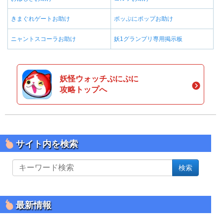
きまぐれゲートお助け
ポッぷにポップお助け
ニャントスコーラお助け
妖1グランプリ専用掲示板
妖怪ウォッチぷにぷに
攻略トップへ
サイト内を検索
サ
検索
イ
ト
内
を
最新情報
検