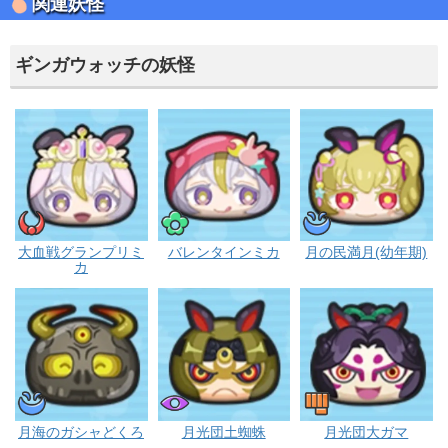
関連妖怪
ギンガウォッチの妖怪
イサマシ
ポカポカ
ウス
大血戦グランプリミ
バレンタインミカ
月の民満月(幼年期)
カ
ウスラカゲ
ブキミー
ゴーケツ
月海のガシャどくろ
月光団土蜘蛛
月光団大ガマ