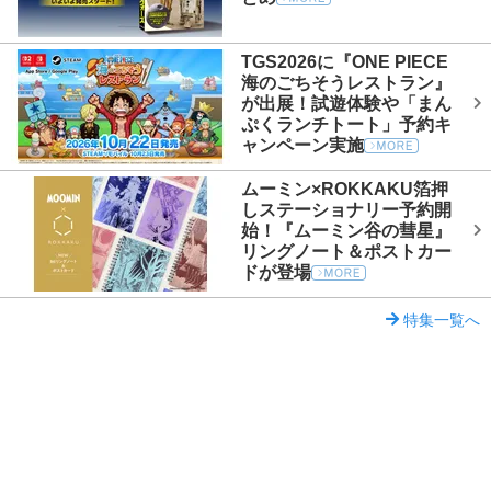
TGS2026に『ONE PIECE
海のごちそうレストラン』
が出展！試遊体験や「まん
ぷくランチトート」予約キ
ャンペーン実施
ムーミン×ROKKAKU箔押
しステーショナリー予約開
始！『ムーミン谷の彗星』
リングノート＆ポストカー
ドが登場
特集一覧へ