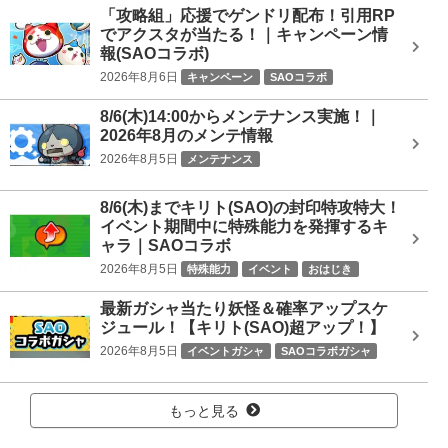
索
「攻略組」応援でゲンドリ配布！引用RP
でアクスタが当たる！｜キャンペーン情
報(SAOコラボ)
2026年8月6日
キャンペーン
SAOコラボ
8/6(木)14:00からメンテナンス実施！｜
2026年8月のメンテ情報
2026年8月5日
メンテナンス
8/6(木)までキリト(SAO)の封印特攻特大！
イベント期間中に特殊能力を発揮するキ
ャラ｜SAOコラボ
2026年8月5日
特殊能力
イベント
おはじき
SAOコラボ
最新ガシャ当たり妖怪＆確率アップスケ
ジュール！【キリト(SAO)超アップ！】
2026年8月5日
イベントガシャ
SAOコラボガシャ
もっと見る