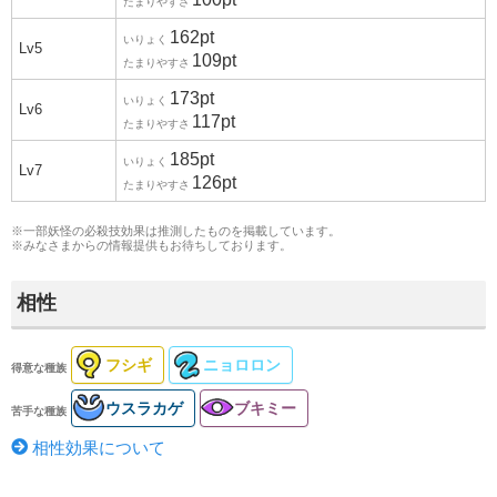
たまりやすさ
162pt
いりょく
Lv5
109pt
たまりやすさ
173pt
いりょく
Lv6
117pt
たまりやすさ
185pt
いりょく
Lv7
126pt
たまりやすさ
※一部妖怪の必殺技効果は推測したものを掲載しています。
※みなさまからの
情報提供
もお待ちしております。
相性
フシギ
ニョロロン
得意な種族
ウスラカゲ
ブキミー
苦手な種族
相性効果について