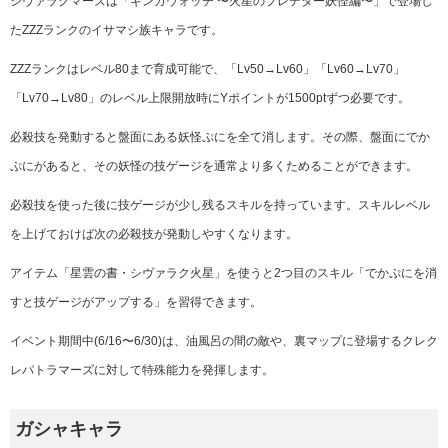
シヴァラクマーズは「
ギンガウォッチ 〜火星のプレデター妖怪編〜
」で登場し
たZZZランクのイサマシ族キャラです。
ZZZランクはレベル80まで育成可能で、「Lv50→Lv60」「Lv60→Lv70」
「Lv70→Lv80」のレベル上限開放時にYポイントが1500ptずつ必要です。
必
殺技を発動すると盤面にある妖怪ぷにを全て消します。その際、盤面にでか
ぷにがあると、その妖怪の技ゲージを通常より多くためることができます。
必殺技を使った後に技ゲージが少し残るスキルを持っています。スキルレベル
を上げておけば次の必殺技が発動しやすくなります。
アイテム「星雲の書・シヴァラク火星」を使うと2つ目のスキル「
でかぷにを消
すと技ゲージがアップする
」を習得できます。
イベント期間中(6/16〜6/30)は、油風呂の間の敵や、
裏マップに登場するクレク
レパトラマーズに対して特殊能力を発揮します。
ガシャキャラ