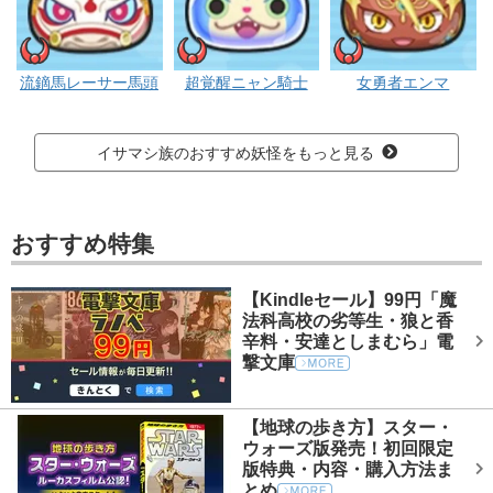
イサマシ
イサマシ
イサマシ
流鏑馬レーサー馬頭
超覚醒ニャン騎士
女勇者エンマ
イサマシ族のおすすめ妖怪をもっと見る
おすすめ特集
【Kindleセール】99円「魔
法科高校の劣等生・狼と香
辛料・安達としまむら」電
撃文庫
【地球の歩き方】スター・
ウォーズ版発売！初回限定
版特典・内容・購入方法ま
とめ