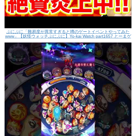
ぷにぷに「難易度が異常すぎると噂のゲートイベントやってみた
www」【妖怪ウォッチぷにぷに】Yo-kai Watch part1657 とーまゲ
ーム