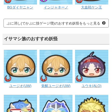
イサマシ
ブキミー
イサマシ
BGダイヤニャン
インジャネーノ
大血戦ケン王
ぷに消し(でかぷに技ゲージ増)のおすすめ妖怪をもっと見る
イサマシ族のおすすめ妖怪
イサマシ
イサマシ
イサマシ
ユージオ(UW)
覚醒ユージオ(UW)
ユウキ(ALO)