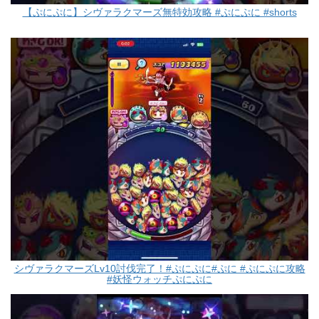
【ぷにぷに】シヴァラクマーズ無特効攻略 #ぷにぷに #shorts
シヴァラクマーズLv10討伐完了！#ぷにぷに#ぷに #ぷにぷに攻略
#妖怪ウォッチぷにぷに