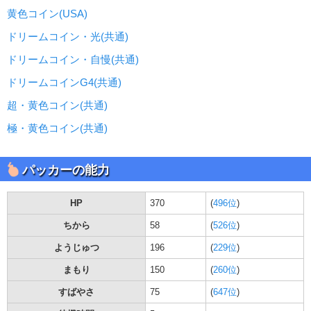
黄色コイン(USA)
ドリームコイン・光(共通)
ドリームコイン・自慢(共通)
ドリームコインG4(共通)
超・黄色コイン(共通)
極・黄色コイン(共通)
パッカーの能力
HP
370
(
496位
)
ちから
58
(
526位
)
ようじゅつ
196
(
229位
)
まもり
150
(
260位
)
すばやさ
75
(
647位
)