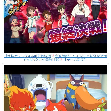
【妖怪ウォッチ4 #40】最終回
完全覚醒したナツメと妖怪探偵団
たちVS空亡の最終決戦
【ゲーム実況】