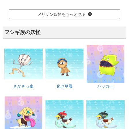
メリケン妖怪をもっと見る
フシギ族の妖怪
さかさっ傘
化け草履
パッカー