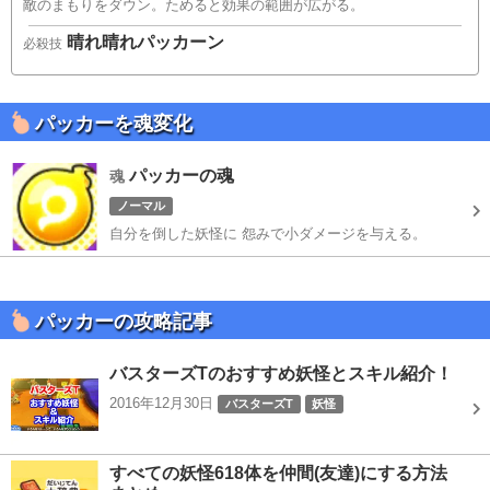
敵のまもりをダウン。ためると効果の範囲が広がる。
晴れ晴れパッカーン
必殺技
パッカーを魂変化
パッカーの魂
魂
ノーマル
自分を倒した妖怪に 怨みで小ダメージを与える。
パッカーの攻略記事
バスターズTのおすすめ妖怪とスキル紹介！
2016年12月30日
バスターズT
妖怪
すべての妖怪618体を仲間(友達)にする方法