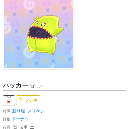
パッカー
/ぱっかー
フシギ
E
新登場
メリケン
特徴
ドーナツ
好物
雷
土
得意
苦手