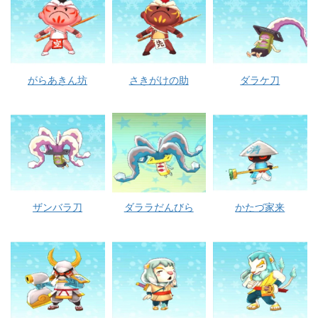
がらあきん坊
さきがけの助
ダラケ刀
ザンバラ刀
ダララだんびら
かたづ家来