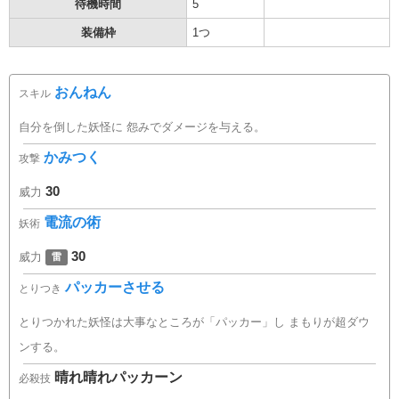
待機時間
5
装備枠
1つ
おんねん
スキル
自分を倒した妖怪に 怨みでダメージを与える。
かみつく
攻撃
30
威力
電流の術
妖術
30
威力
雷
パッカーさせる
とりつき
とりつかれた妖怪は大事なところが「パッカー」し まもりが超ダウ
ンする。
晴れ晴れパッカーン
必殺技