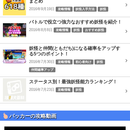
まとめ
2016年9月19日
攻略情報
妖怪入手方法
妖怪
バトルで役立つ強力なおすすめ妖怪を紹介！
2016年8月8日
攻略情報
妖怪
おすすめ妖怪
妖怪と仲間(ともだち)になる確率をアップす
る5つのポイント！
2016年7月30日
攻略情報
初心者向け
妖怪
仲間確率アップ
ステータス別！最強妖怪能力ランキング！
2016年7月23日
攻略情報
妖怪
パッカーの攻略動画