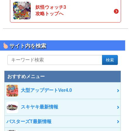
妖怪ウォッチ3
攻略トップへ
サイト内を検索
サ
検索
イ
ト
内
おすすめメニュー
を
検
大型アップデートVer4.0
索
スキヤキ最新情報
バスターズT最新情報