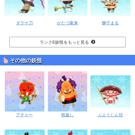
ダラケ刀
かたづ家来
獅子まる
ランクE妖怪をもっと見る
その他の妖怪
アチャー
枕返し
ぶようじん坊