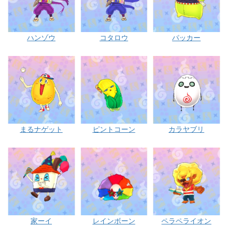
ハンゾウ
コタロウ
パッカー
まるナゲット
ピントコーン
カラヤブリ
家ーイ
レインボーン
ペラペライオン