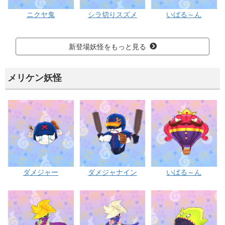
ニクヤ鬼
シラ切りスズメ
いばる～ん
新登場妖怪をもっと見る
メリケン妖怪
ダメジャー
ダメジャナイン
いばる～ん