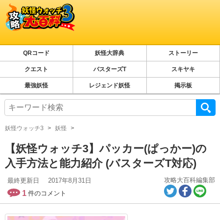
QRコード
妖怪大辞典
ストーリー
クエスト
バスターズT
スキヤキ
最強妖怪
レジェンド妖怪
掲示板
妖怪ウォッチ3
妖怪
【妖怪ウォッチ3】パッカー(ぱっかー)の
入手方法と能力紹介 (バスターズT対応)
攻略大百科編集部
最終更新日
2017年8月31日
1
件のコメント