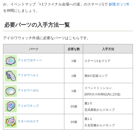
か、イベントマップ「I-1ファイナル会場への道」のステージ1で
妖怪ガッツK
を仲間にしましょう。
必要パーツの入手方法一覧
アイロワウォッチ作成に必要なパーツはこちらです。
パーツ
必要な数
入手方法
アイロワボディー
1個
ステージ1をクリア
アイロワベルト
1個
第8の宝箱コンプ
イベントミッション
アイロワベゼル
1個
(封印ボス60秒以内に討伐)
裏1-5
アイロワチップ
20個
玄武典歌からドロップ
裏1-1
スターのカケラ
20個
久女臣椿からドロップ