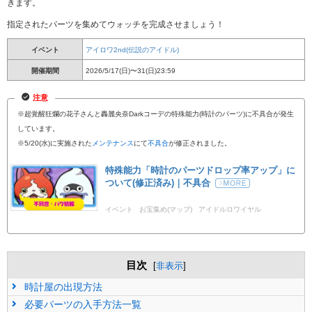
きます。
指定されたパーツを集めてウォッチを完成させましょう！
イベント
アイロワ2nd(伝説のアイドル)
開催期間
2026/5/17(日)〜31(日)23:59
注意
※超覚醒狂爛の花子さんと轟麗央奈Darkコーデの特殊能力(時計のパーツ)に不具合が発生
しています。
※5/20(水)に実施された
メンテナンス
にて
不具合
が修正されました。
特殊能力「時計のパーツドロップ率アップ」に
ついて(修正済み)｜不具合
イベント
お宝集め(マップ)
アイドルロワイヤル
目次
[
非表示
]
時計屋の出現方法
必要パーツの入手方法一覧