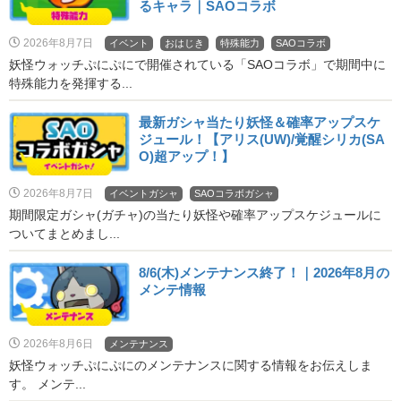
るキャラ｜SAOコラボ
2026年8月7日
イベント
おはじき
特殊能力
SAOコラボ
妖怪ウォッチぷにぷにで開催されている「SAOコラボ」で期間中に
特殊能力を発揮する...
最新ガシャ当たり妖怪＆確率アップスケ
ジュール！【アリス(UW)/覚醒シリカ(SA
O)超アップ！】
2026年8月7日
イベントガシャ
SAOコラボガシャ
期間限定ガシャ(ガチャ)の当たり妖怪や確率アップスケジュールに
ついてまとめまし...
8/6(木)メンテナンス終了！｜2026年8月の
メンテ情報
2026年8月6日
メンテナンス
妖怪ウォッチぷにぷにのメンテナンスに関する情報をお伝えしま
す。 メンテ...