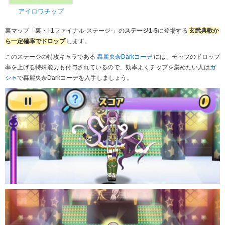
アイロワチップ
裏マップ「裏・I-1ファイナル-ステージ-」の
ステージ1-5
に登場する
玄武典歌か
ら一定確率でドロップ
します。
このステージの特攻キャラである
轟麗央奈Darkコーデ
には、チップのドロップ
率を上げる特殊能力も付与されているので、効率よくチップを集めたい人は
ガ
シャ
で轟麗央奈Darkコーデを入手しましょう。