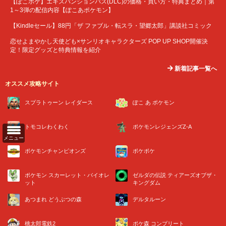
【ぽこポケ】エキスパンションパス(DLC)の価格・買い方・特典まとめ｜第
1～3弾の配信内容【ぽこあポケモン】
【Kindleセール】88円「ザ ファブル・転スラ・望郷太郎」講談社コミック
恋せよまやかし天使ども×サンリオキャラクターズ POP UP SHOP開催決
定！限定グッズと特典情報を紹介
新着記事一覧へ
オススメ攻略サイト
スプラトゥーン レイダース
ぽこ あ ポケモン
トモコレわくわく
ポケモンレジェンズZ-A
メニュー
ポケモンチャンピオンズ
ポケポケ
ポケモン スカーレット・バイオレ
ゼルダの伝説 ティアーズオブザ・
ット
キングダム
あつまれ どうぶつの森
デルタルーン
桃太郎電鉄2
ポケ森 コンプリート