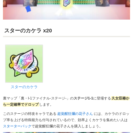
スターのカケラ x20
スターのカケラ
裏マップ「裏・I-1ファイナル-ステージ-」の
ステージ1-1
に登場する
久女臣椿か
ら一定確率でドロップ
します。
このステージの特攻キャラである
超覚醒狂爛の花子さん
には、カケラのドロッ
プ率を上げる特殊能力も付与されているので、効率よくカケラを集めたい人は
スターターパック
で超覚醒狂爛の花子さんを購入しましょう。