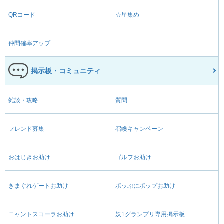
QRコード
☆星集め
仲間確率アップ
掲示板・コミュニティ
雑談・攻略
質問
フレンド募集
召喚キャンペーン
おはじきお助け
ゴルフお助け
きまぐれゲートお助け
ポッぷにポップお助け
ニャントスコーラお助け
妖1グランプリ専用掲示板