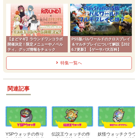
チ】
【まどマギ】ラウンドワンコラボ
PS5版パルワールドのクロスプレイ
開催決定！限定メニューやノベル
＆マルチプレイについて解説【202
ティ、グッズ情報をチェック
6.7更新】【ゲーサバ大百科】
特集一覧へ
関連記事
YSPウォッチの作り
伝説王ウォッチの作
妖怪ウォッチクラウ