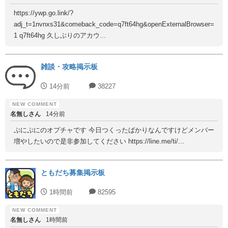
https://ywp.go.link/?
adj_t=1nvnxs31&comeback_code=q7ft64hg&openExternalBrowser=
1 q7ft64hg 久しぶりのアカウ...
雑談・攻略掲示板
14分前
38227
名無しさん
14分前
ぷにぷにのオプチャです 今日つくったばかりなんですけどメンバー
増やしたいので是非参加してください https://line.me/ti/...
ともだち募集掲示板
1時間前
82595
名無しさん
1時間前