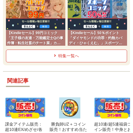
【Kindleセール】99円コミック
【Kindleセール】50％ポイント
「王子様の友達・万能鑑定士Qの事
「ダイヤモンドの功罪・灼熱カバ
件簿・転生社畜のチート菜」カド
ディ・ひゃくえむ。」スポーツコ
コミ2026夏
ミック
特集一覧へ
関連記事
課金アイテム販売：
勝負師UZ＋コイン
超10連/超5連福袋コ
超10連EX/めざせ/各
販売！おすすめ当た
イン販売！中身とお