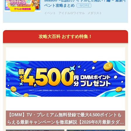
season〜伝説のアイドルとの戦い！編〜 最新イ
ベント攻略まとめ
イベント
アイドルロワイヤル
メダリスト
攻略大百科 おすすめ特集！
【DMM】TV・プレミアム無料登録で最大4,500ポイントも
らえる最新キャンペーンを徹底解説【2026年8月最新タダポ
チ】