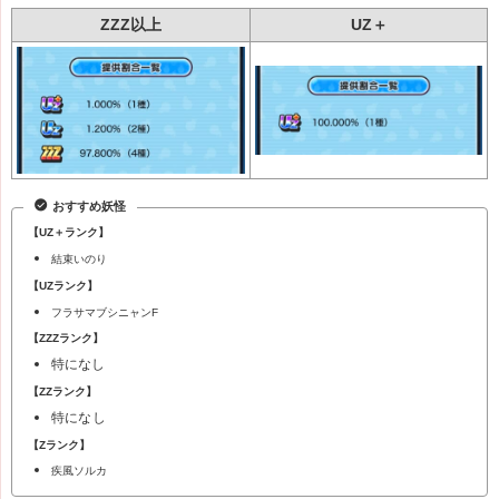
ZZZ以上
UZ＋
おすすめ妖怪
【UZ＋ランク】
結束いのり
【UZランク】
フラサマブシニャンF
【ZZZランク】
特になし
【ZZランク】
特になし
【Zランク】
疾風ソルカ