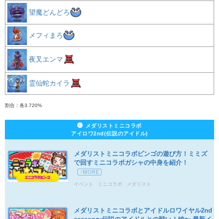
望魔どんどろ
メフィまろ
夜叉エンマ
霊仙蛇カイラ
割合：各3.720%
メダリストミニコラボ
アイロワ2nd(伝説のアイドル)
メダリストミニコラボビンゴの遊び方！ミミズ
で回すミニコラボガシャの中身を紹介！
イベント
ミニコラボ
メダリスト
メダリストミニコラボとアイドルロワイヤル2nd