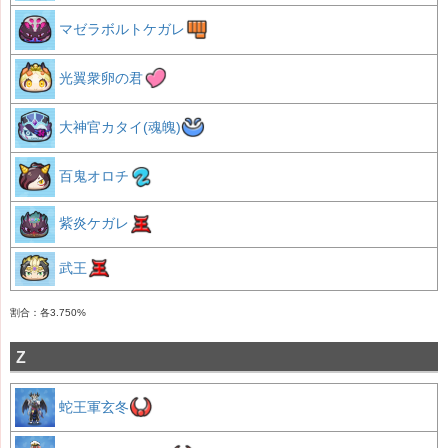
マゼラボルトケガレ
光翼衆卵の君
大神官カタイ(魂魄)
百鬼オロチ
紫炎ケガレ
武王
割合：各3.750%
Z
蛇王軍玄冬