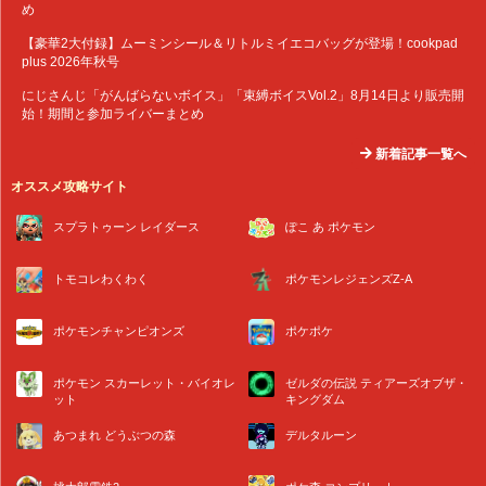
め
【豪華2大付録】ムーミンシール＆リトルミイエコバッグが登場！cookpad
plus 2026年秋号
にじさんじ「がんばらないボイス」「束縛ボイスVol.2」8月14日より販売開
始！期間と参加ライバーまとめ
新着記事一覧へ
オススメ攻略サイト
スプラトゥーン レイダース
ぽこ あ ポケモン
トモコレわくわく
ポケモンレジェンズZ-A
ポケモンチャンピオンズ
ポケポケ
ポケモン スカーレット・バイオレ
ゼルダの伝説 ティアーズオブザ・
ット
キングダム
あつまれ どうぶつの森
デルタルーン