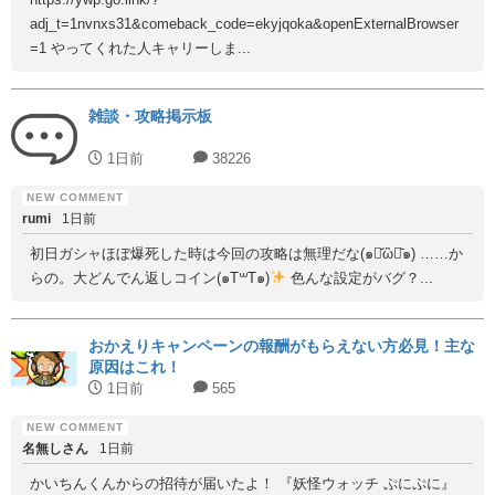
adj_t=1nvnxs31&comeback_code=ekyjqoka&openExternalBrowser
=1 やってくれた人キャリーしま...
雑談・攻略掲示板
1日前
38226
rumi
1日前
初日ガシャほぼ爆死した時は今回の攻略は無理だな(๑･᷄ὢ･᷅๑) ……か
らの。大どんでん返しコイン(๑T꒳T๑)
色んな設定がバグ？...
おかえりキャンペーンの報酬がもらえない方必見！主な
原因はこれ！
1日前
565
名無しさん
1日前
かいちんくんからの招待が届いたよ！ 『妖怪ウォッチ ぷにぷに』