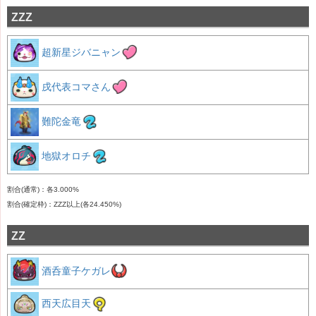
ZZZ
超新星ジバニャン
戌代表コマさん
難陀金竜
地獄オロチ
割合(通常)：各3.000%
割合(確定枠)：ZZZ以上(各24.450%)
ZZ
酒呑童子ケガレ
西天広目天