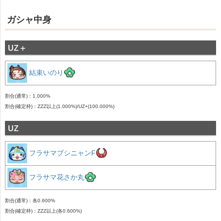
ガシャ中身
UZ＋
結束いのり
割合(通常)：1.000%
割合(確定枠)：ZZZ以上(1.000%)/UZ+(100.000%)
UZ
フラサマブシニャンF
フラサマ花さか丸
割合(通常)：各0.600%
割合(確定枠)：ZZZ以上(各0.600%)