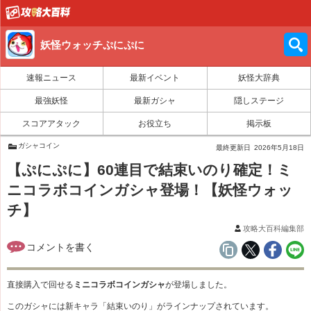
妖怪ウォッチぷにぷに
速報ニュース
最新イベント
妖怪大辞典
最強妖怪
最新ガシャ
隠しステージ
スコアアタック
お役立ち
掲示板
ガシャコイン
最終更新日
2026年5月18日
【ぷにぷに】60連目で結束いのり確定！ミ
ニコラボコインガシャ登場！【妖怪ウォッ
チ】
攻略大百科編集部
直接購入で回せる
ミニコラボコインガシャ
が登場しました。
このガシャには新キャラ「結束いのり」がラインナップされています。