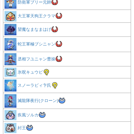
防衛軍ブリー元帥
大王軍天狗王クラマ
望魔なまなまはげ
蛇王軍極ブシニャン
丞相フユニャン曹操
氷呪キュウビ
スノーラビィ卞氏
滅龍隊夜行(クローン)
疾風ソルカ
紂王