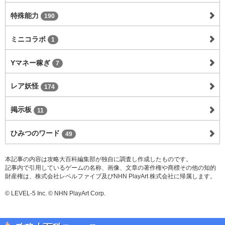
特殊能力
190
ミニコラボ
1
Yマネー稼ぎ
7
レア妖怪
174
掲示板
11
ひみつのワード
49
本記事の内容は攻略大百科編集部が独自に調査し作成したものです。
記事内で引用しているゲームの名称、画像、文章の著作権や商標その他の知的
財産権は、株式会社レベルファイブ及びNHN PlayArt 株式会社に帰属します。
© LEVEL-5 Inc. © NHN PlayArt Corp.