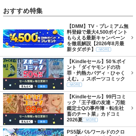
おすすめ特集
【DMM】TV・プレミアム無
料登録で最大4,500ポイント
もらえる最新キャンペーン
を徹底解説【2026年8月最
新タダポチ】
【Kindleセール】50％ポイ
ント「ダイヤモンドの功
罪・灼熱カバディ・ひゃく
えむ。」スポーツコミック
【Kindleセール】99円コミ
ック「王子様の友達・万能
鑑定士Qの事件簿・転生社
畜のチート菜」カドコミ
2026夏
PS5版パルワールドのクロ