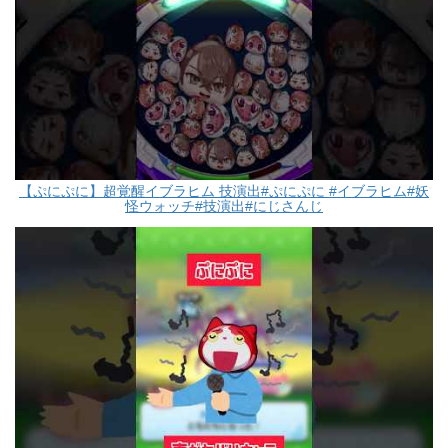
【ぷにぷに】超覚醒イブラヒム 技演出#ぷにぷに #イブラヒム#妖
怪ウォッチ#技演出#にじさんじ