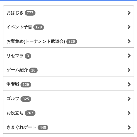
おはじき
777
イベント予告
178
お宝集め(トーナメント武道会)
326
リセマラ
3
ゲーム紹介
10
争奪戦
129
ゴルフ
325
お役立ち
767
きまぐれゲート
448