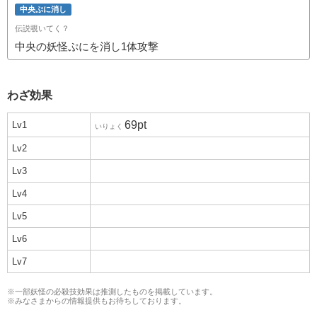
中央ぷに消し
伝説覗いてく？
中央の妖怪ぷにを消し1体攻撃
わざ効果
69pt
Lv1
いりょく
Lv2
Lv3
Lv4
Lv5
Lv6
Lv7
※一部妖怪の必殺技効果は推測したものを掲載しています。
※みなさまからの
情報提供
もお待ちしております。