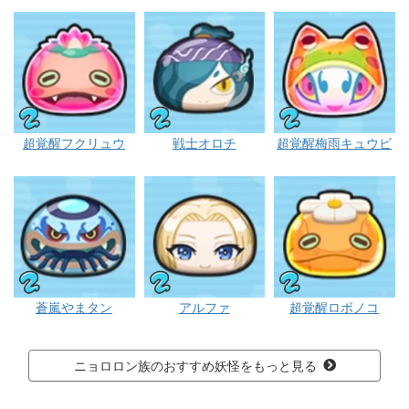
ニョロロン
ニョロロン
ニョ
超覚醒フクリュウ
戦士オロチ
超覚醒梅雨キュウビ
ニョロロン
ニョロロン
ニョ
蒼嵐やまタン
アルファ
超覚醒ロボノコ
ニョロロン族のおすすめ妖怪をもっと見る