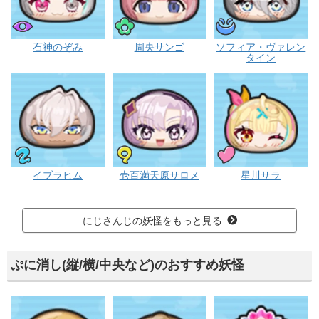
ブキミー
ポカポカ
ウス
石神のぞみ
周央サンゴ
ソフィア・ヴァレン
タイン
ニョロロン
フシギ
プリチー
イブラヒム
壱百満天原サロメ
星川サラ
にじさんじの妖怪をもっと見る
ぷに消し(縦/横/中央など)のおすすめ妖怪