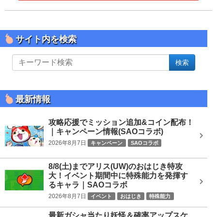
サイト内を検索
サ
検索
イ
ト
内
を
最新情報
検
索
攻略応援でミッション追加&コイン配布！
｜キャンペーン情報(SAOコラボ)
2026年8月7日
キャンペーン
SAOコラボ
8/8(土)までアリス(UW)のおはじき特攻
大！イベント期間中に特殊能力を発揮す
るキャラ｜SAOコラボ
2026年8月7日
イベント
おはじき
特殊能力
SAOコラボ
最新ガシャ当たり妖怪＆確率アップスケ