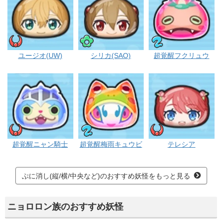
イサマシ
ポカポカ
ニョ
ユージオ(UW)
シリカ(SAO)
超覚醒フクリュウ
イサマシ
ニョロロン
イサマシ
超覚醒ニャン騎士
超覚醒梅雨キュウビ
テレシア
ぷに消し(縦/横/中央など)のおすすめ妖怪をもっと見る
ニョロロン族のおすすめ妖怪