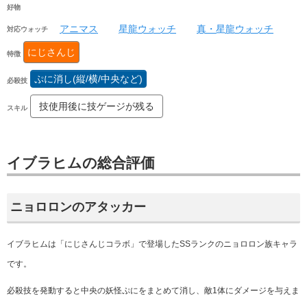
好物
アニマス
星龍ウォッチ
真・星龍ウォッチ
対応ウォッチ
にじさんじ
特徴
ぷに消し(縦/横/中央など)
必殺技
技使用後に技ゲージが残る
スキル
イブラヒムの総合評価
ニョロロンのアタッカー
イブラヒムは「にじさんじコラボ」で登場したSS
ランク
のニョロロン族キャラ
です。
必殺技を発動すると中央の妖怪ぷにをまとめて消し、敵1体にダメージを与えま