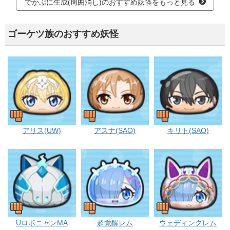
でかぷに生成(周囲消し)のおすすめ妖怪をもっと見る
ゴーケツ族のおすすめ妖怪
ゴーケツ
ゴーケツ
ゴーケツ
アリス(UW)
アスナ(SAO)
キリト(SAO)
ゴーケツ
ゴーケツ
ゴーケツ
UロボニャンMA
超覚醒レム
ウェディングレム