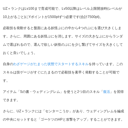
UZ＋ランクはLv100まで育成可能で、Lv50以降は
レベル上限開放時(レベルが
10上がるごと)にYポイントが1500ptずつ必要です(合計7500pt)。
必殺技を発動すると盤面にある妖怪ぷにの中から4つのぷにを選び大きくしま
す。さらに、周囲にある妖怪ぷにを消します。サイズの大きなぷにからランダ
ムで選ばれるので、選んで欲しい妖怪のぷにを少し繋げてサイズを大きくして
おくと良いでしょう。
自身の
わざゲージがたまった状態でスタートするスキル
を持っています。この
スキルは技ゲージがすぐにたまるので必殺技を素早く発動することが可能で
す。
アイテム「Sの書・ウェディングレム」を使うと2つ目のスキル「
復活
」を習得
できます。
さらに、UZ＋ランクには「センターこうか」があり、ウェディングレムを編成
の中央にセットすると「ゴーケツのHPと攻撃をアップ」することができます。