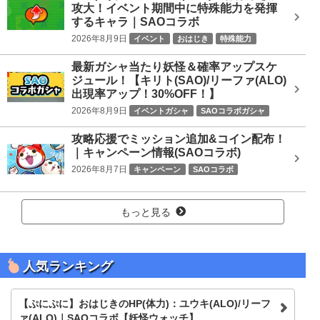
攻大！イベント期間中に特殊能力を発揮
するキャラ｜SAOコラボ
2026年8月9日
イベント
おはじき
特殊能力
SAOコラボ
最新ガシャ当たり妖怪＆確率アップスケ
ジュール！【キリト(SAO)/リーファ(ALO)
出現率アップ！30%OFF！】
2026年8月9日
イベントガシャ
SAOコラボガシャ
攻略応援でミッション追加&コイン配布！
｜キャンペーン情報(SAOコラボ)
2026年8月7日
キャンペーン
SAOコラボ
もっと見る
人気ランキング
【ぷにぷに】おはじきのHP(体力)：ユウキ(ALO)/リーフ
ァ(ALO)｜SAOコラボ【妖怪ウォッチ】