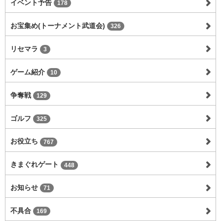
イベント予告
178
お宝集め(トーナメント武道会)
326
リセマラ
3
ゲーム紹介
10
争奪戦
129
ゴルフ
325
お役立ち
767
きまぐれゲート
448
お知らせ
71
不具合
169