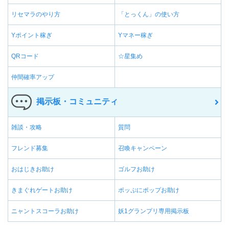
リセマラのやり方
「とっくん」の使い方
Yポイント稼ぎ
Yマネー稼ぎ
QRコード
☆星集め
仲間確率アップ
掲示板・コミュニティ
雑談・攻略
質問
フレンド募集
召喚キャンペーン
おはじきお助け
ゴルフお助け
きまぐれゲートお助け
ポッぷにポップお助け
ニャントスコーラお助け
妖1グランプリ専用掲示板