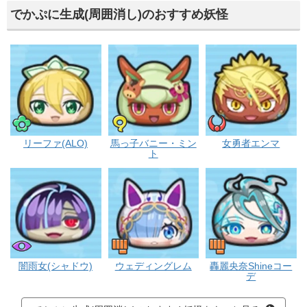
でかぷに生成(周囲消し)のおすすめ妖怪
ポカポカ
フシギ
イサマシ
リーファ(ALO)
馬っ子バニー・ミン
女勇者エンマ
ト
ブキミー
ゴーケツ
ゴーケツ
闇雨女(シャドウ)
ウェディングレム
轟麗央奈Shineコー
デ