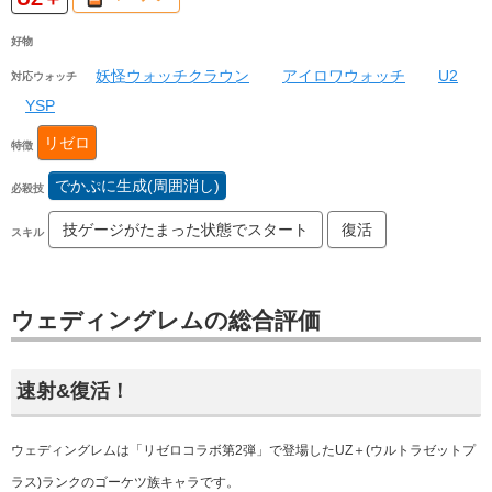
好物
妖怪ウォッチクラウン
アイロワウォッチ
U2
対応ウォッチ
YSP
リゼロ
特徴
でかぷに生成(周囲消し)
必殺技
技ゲージがたまった状態でスタート
復活
スキル
ウェディングレムの総合評価
速射&復活！
ウェディングレムは「リゼロコラボ第2弾」で登場した
UZ＋(ウルトラゼットプ
ラス)ランク
のゴーケツ族キャラです。