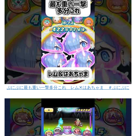
ぷにぷに最も重い一撃多分これ レム✕はあちゃま ＃ぷにぷに