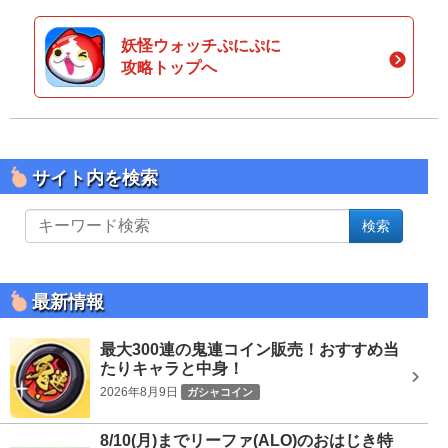
妖怪ウォッチぷにぷに
攻略トップへ
サイト内を検索
サ
検索
イ
ト
内
を
最新情報
検
索
最大300連の鬼連コイン販売！おすすめ当
たりキャラと中身！
2026年8月9日
ガシャコイン
8/10(月)までリーファ(ALO)のおはじき特