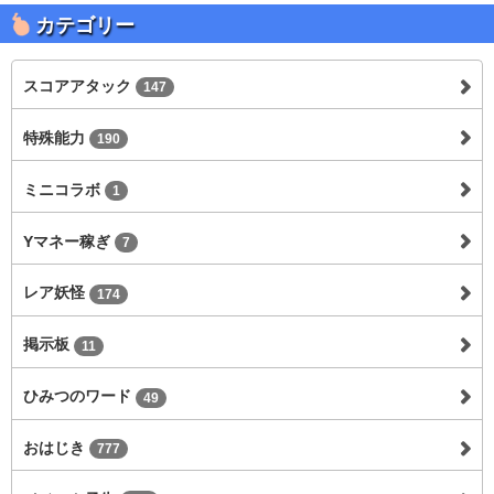
カテゴリー
スコアアタック
147
特殊能力
190
ミニコラボ
1
Yマネー稼ぎ
7
レア妖怪
174
掲示板
11
ひみつのワード
49
おはじき
777