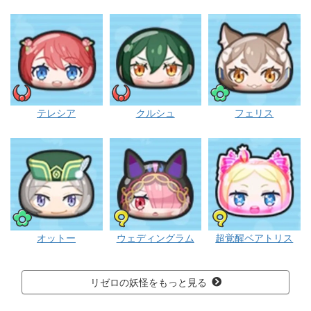
イサマシ
イサマシ
ポカポカ
テレシア
クルシュ
フェリス
ポカポカ
フシギ
フシギ
オットー
ウェディングラム
超覚醒ベアトリス
リゼロの妖怪をもっと見る