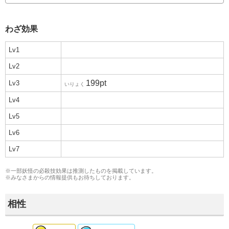
わざ効果
Lv1
Lv2
199pt
Lv3
いりょく
Lv4
Lv5
Lv6
Lv7
※一部妖怪の必殺技効果は推測したものを掲載しています。
※みなさまからの
情報提供
もお待ちしております。
相性