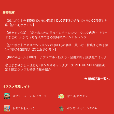
新着記事
【ぽこポケ】全355種ポケモン図鑑｜DLC第1弾の追加ポケモン50種類も対
応【ぽこあポケモン】
【ポケモンGO】「炎と氷ふかの日タイムチャレンジ」タスク内容・リワー
ドまとめ│ふかそうちを入手できる無料のタイムチャレンジ
【ぽこポケ】エキスパンションパス(DLC)の価格・買い方・特典まとめ｜第
1～3弾の配信内容【ぽこあポケモン】
【Kindleセール】88円「ザ ファブル・転スラ・望郷太郎」講談社コミック
恋せよまやかし天使ども×サンリオキャラクターズ POP UP SHOP開催決
定！限定グッズと特典情報を紹介
新着記事一覧へ
オススメ攻略サイト
スプラトゥーン レイダース
ぽこ あ ポケモン
トモコレわくわく
ポケモンレジェンズZ-A