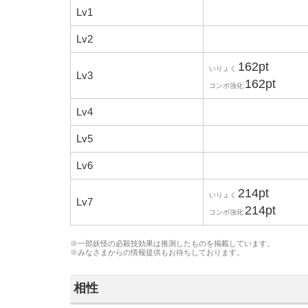
Lv1
Lv2
162pt
いりょく
Lv3
162pt
コンボ強化
Lv4
Lv5
Lv6
214pt
いりょく
Lv7
214pt
コンボ強化
※一部妖怪の必殺技効果は推測したものを掲載しています。
※みなさまからの
情報提供
もお待ちしております。
相性