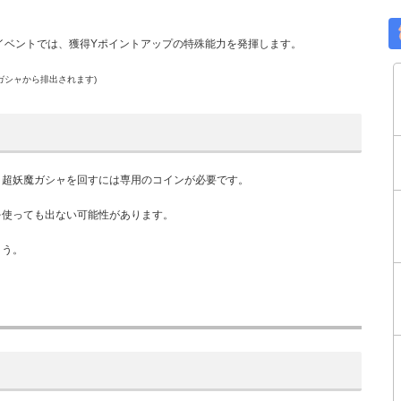
朱音)」イベントでは、獲得Yポイントアップの特殊能力を発揮します。
でガシャから排出されます)
。超妖魔ガシャを回すには専用のコインが必要です。
を使っても出ない可能性があります。
ょう。