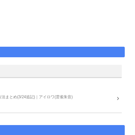
まとめ(3/24追記)｜アイロワ(雲雀朱音)