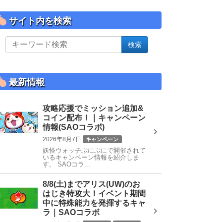
サイト内を検索
サ
検索
イ
ト
内
を
最新情報
検
索
攻略応援でミッション追加&
コイン配布！｜キャンペーン
情報(SAOコラボ)
2026年8月7日
キャンペーン
妖怪ウォッチぷにぷにで開催されて
SAOコラボ
いるキャンペーン情報を紹介しま
す。 SAOコラ...
8/8(土)までアリス(UW)のお
はじき特攻大！イベント期間
中に特殊能力を発揮するキャ
ラ｜SAOコラボ