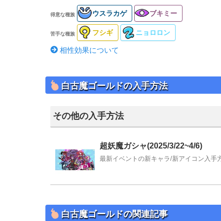
ウスラカゲ
ブキミー
得意な種族
フシギ
ニョロロン
苦手な種族
相性効果について
白古魔ゴールドの入手方法
その他の入手方法
超妖魔ガシャ(2025/3/22~4/6)
最新イベントの新キャラ/新アイコン入手方法
白古魔ゴールドの関連記事