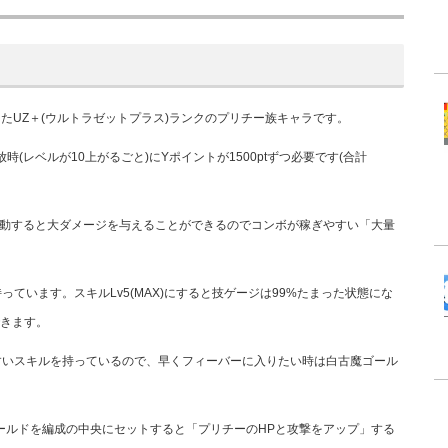
した
UZ＋(ウルトラゼットプラス)ランク
のプリチー族キャラです。
時(レベルが10上がるごと)にYポイントが1500ptずつ必要です(合計
発動すると大ダメージを与えることができるのでコンボが稼ぎやすい「大量
っています。スキルLv5(MAX)にすると技ゲージは99%たまった状態にな
できます。
すい
スキルを持っているので、
早くフィーバーに入りたい時は白古魔ゴール
ールドを編成の中央にセットすると「プリチーのHPと攻撃をアップ」する