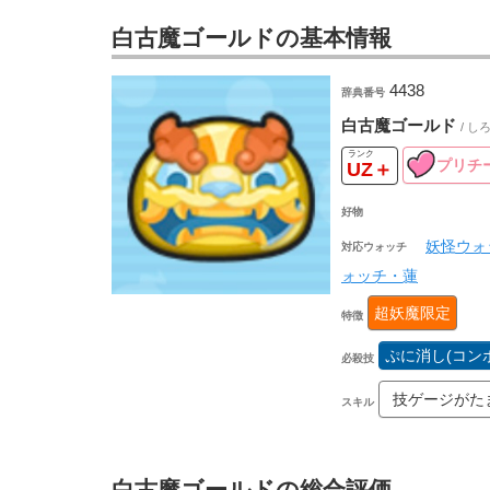
白古魔ゴールドの基本情報
4438
辞典番号
白古魔ゴールド
/ 
プリチ
UZ＋
好物
妖怪ウォ
対応ウォッチ
ォッチ・蓮
超妖魔限定
特徴
ぷに消し(コン
必殺技
技ゲージがた
スキル
白古魔ゴールドの総合評価