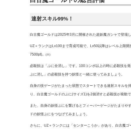
速射スキル99%！
白古魔ゴールドは2025年3月に開催された超妖魔ガシャで登場
UZ＋ランクはLv100まで育成可能で、Lv50以降は
レベル上限開放
7500pt)。
(※)
必殺技は「ぷに全消し」です。100コンボ以上の時に必殺技を
ぷに消し」の必殺技を持つ妖怪と一緒に使ってみましょう。
自身の技ゲージがたまった状態でスタートできる速射
スキルを持
り、白古魔ゴールドのぷに(サイズ1)を2個消すと必殺技が発動
また、
自身の妖怪ぷにを繋げるとフィーバーゲージがたまりや
ドの妖怪ぷにをつなげてみましょう。
さらに、UZ＋ランクには「センターこうか」があり、白古魔ゴ