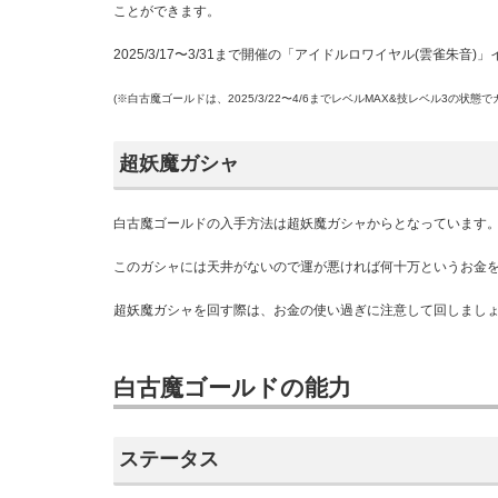
ことができます。
2025/3/17〜3/31まで開催の「アイドルロワイヤル(雲雀
(※白古魔ゴールドは、2025/3/22〜4/6までレベルMAX&技レベル3の状態
超妖魔ガシャ
白古魔ゴールドの入手方法は超妖魔ガシャからとなっています
このガシャには天井がないので運が悪ければ何十万というお金
超妖魔ガシャを回す際は、お金の使い過ぎに注意して回しまし
白古魔ゴールドの能力
ステータス