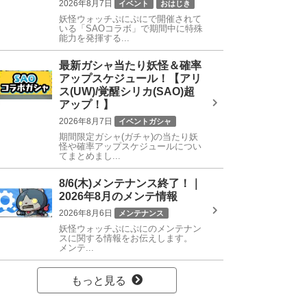
2026年8月7日
イベント
おはじき
妖怪ウォッチぷにぷにで開催されて
特殊能力
SAOコラボ
いる「SAOコラボ」で期間中に特殊
能力を発揮する...
最新ガシャ当たり妖怪＆確率
アップスケジュール！【アリ
ス(UW)/覚醒シリカ(SAO)超
アップ！】
2026年8月7日
イベントガシャ
期間限定ガシャ(ガチャ)の当たり妖
SAOコラボガシャ
怪や確率アップスケジュールについ
てまとめまし...
8/6(木)メンテナンス終了！｜
2026年8月のメンテ情報
2026年8月6日
メンテナンス
妖怪ウォッチぷにぷにのメンテナン
スに関する情報をお伝えします。
メンテ...
もっと見る