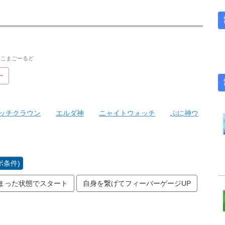
しろこまごーるど
ー
ッチクラウン
エルダ神
ニャイトウォッチ
ぷに神ウ
ボ条件)
まった状態でスタート
自身を繋げてフィーバーゲージUP