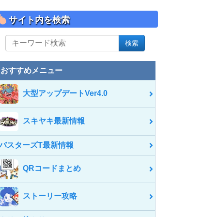
サイト内を検索
サ
検索
イ
ト
内
おすすめメニュー
を
検
大型アップデートVer4.0
索
スキヤキ最新情報
バスターズT最新情報
QRコードまとめ
ストーリー攻略