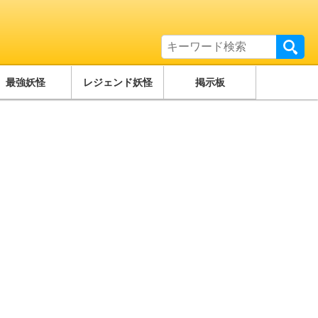
最強妖怪
レジェンド妖怪
掲示板