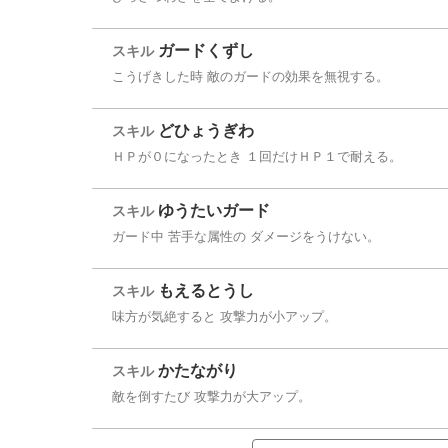
ガードくずし
スキル
こうげきした時 敵のガードの効果を無視する。
どひょうぎわ
スキル
ＨＰが０になったとき １回だけＨＰ１で耐える。
ゆうたいガード
スキル
ガード中 苦手な属性の ダメージをうけない。
もえるとうし
スキル
味方が気絶すると 攻撃力が小アップ。
かたながり
スキル
敵を倒すたび 攻撃力が大アップ。