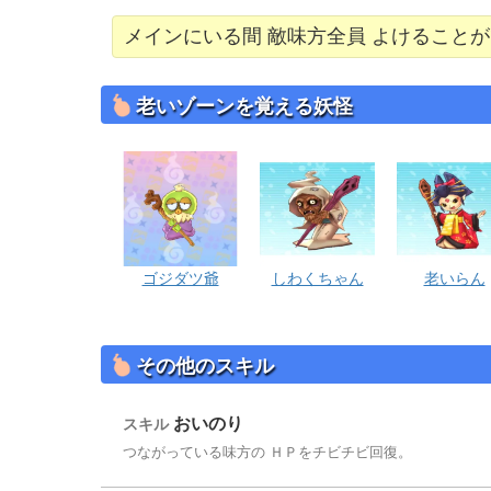
メインにいる間 敵味方全員 よけること
老いゾーンを覚える妖怪
ゴジダツ爺
しわくちゃん
老いらん
その他のスキル
おいのり
スキル
つながっている味方の ＨＰをチビチビ回復。