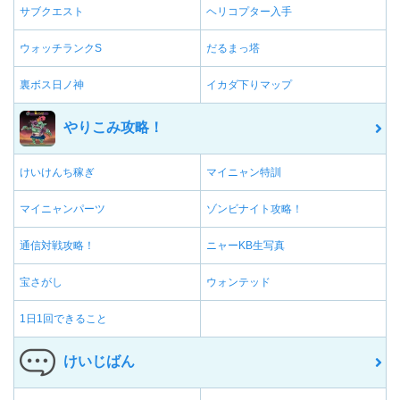
サブクエスト
ヘリコプター入手
ウォッチランクS
だるまっ塔
裏ボス日ノ神
イカダ下りマップ
やりこみ攻略！
けいけんち稼ぎ
マイニャン特訓
マイニャンパーツ
ゾンビナイト攻略！
通信対戦攻略！
ニャーKB生写真
宝さがし
ウォンテッド
1日1回できること
けいじばん