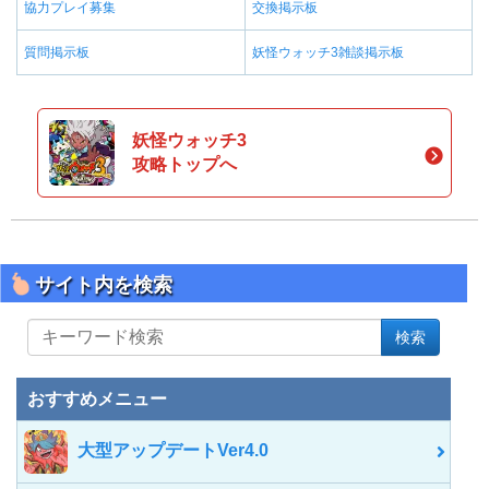
協力プレイ募集
交換掲示板
質問掲示板
妖怪ウォッチ3雑談掲示板
妖怪ウォッチ3
攻略トップへ
サイト内を検索
サ
検索
イ
ト
内
おすすめメニュー
を
検
大型アップデートVer4.0
索