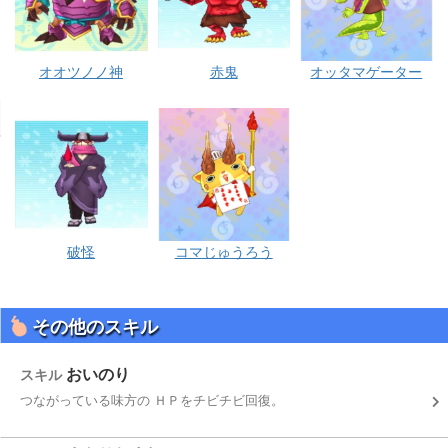
オオツノノ神
赤鬼
オッタマゲーター
破怪
コマじゅうろう
その他のスキル
おいのり
スキル
つながっている味方の ＨＰをチビチビ回復。