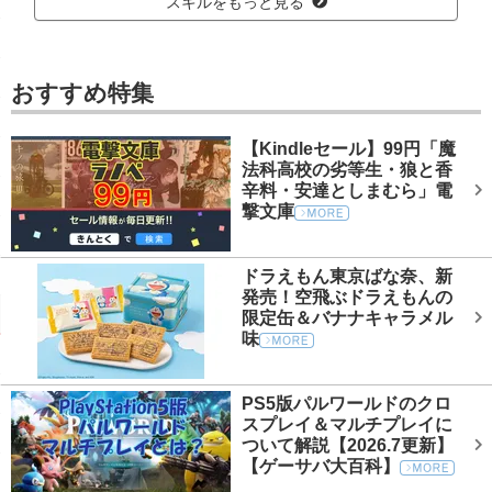
スキルをもっと見る
おすすめ特集
【Kindleセール】99円「魔
法科高校の劣等生・狼と香
辛料・安達としまむら」電
撃文庫
ドラえもん東京ばな奈、新
発売！空飛ぶドラえもんの
限定缶＆バナナキャラメル
味
PS5版パルワールドのクロ
スプレイ＆マルチプレイに
ついて解説【2026.7更新】
【ゲーサバ大百科】