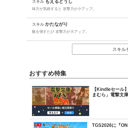
もえるとうし
スキル
味方が気絶すると 攻撃力が小アップ。
かたながり
スキル
敵を倒すたび 攻撃力が大アップ。
スキル
おすすめ特集
【Kindleセ
まむら」電撃文
TGS2026に『