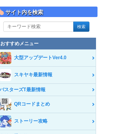
サイト内を検索
サ
検索
イ
ト
内
おすすめメニュー
を
検
大型アップデートVer4.0
索
スキヤキ最新情報
バスターズT最新情報
QRコードまとめ
ストーリー攻略