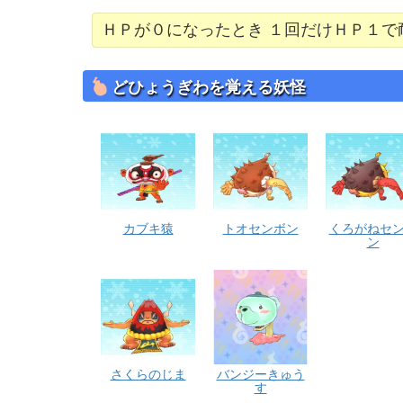
ＨＰが０になったとき １回だけＨＰ１で
どひょうぎわを覚える妖怪
カブキ猿
トオセンボン
くろがねセ
ン
さくらのじま
バンジーきゅう
す