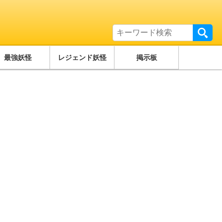
最強妖怪
レジェンド妖怪
掲示板