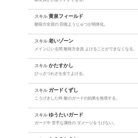
黄泉フィールド
スキル
敵味方全員の 回復ようじゅつが弱体化。
老いゾーン
スキル
メインにいる間 敵味方全員 よけることができなくなる。
かたすかし
スキル
ひっさつわざを全てよける。
ガードくずし
スキル
こうげきした時 敵のガードの効果を無視する。
ゆうたいガード
スキル
ガード中 苦手な属性の ダメージをうけない。