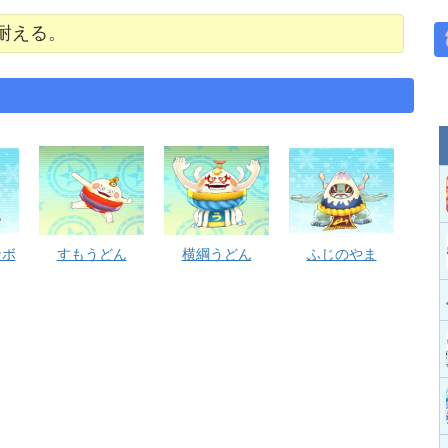
耐える。
ンボ
すもうどん
横綱うどん
ふじのやま