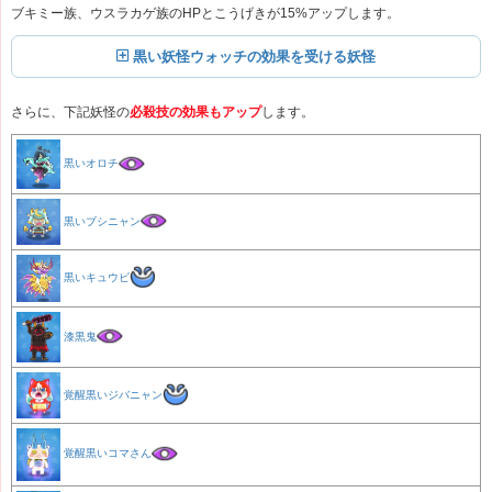
ブキミー族、ウスラカゲ族のHPとこうげきが15%アップします。
黒い妖怪ウォッチの効果を受ける妖怪
さらに、下記妖怪の
必殺技の効果もアップ
します。
黒いオロチ
黒いブシニャン
黒いキュウビ
漆黒鬼
覚醒黒いジバニャン
覚醒黒いコマさん