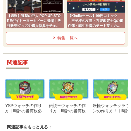
【速報】進撃の巨人 POP UP STO
【Kindleセール】99円コミック
REがイトーヨーカドーに登場！先
「王子様の友達・万能鑑定士Qの事
行販売グッズや購入特典をチェッ
件簿・転生社畜のチート菜」カド
ク
コミ2026夏
特集一覧へ
関連記事
YSPウォッチの作り
伝説王ウォッチの作
妖怪ウォッチクラウ
方｜時計の書何枚必
り方｜時計の書何枚
ンの作り方！｜時計
要？パーツと入手方
必要？パーツと入手
の書何枚必要？パー
法まとめ！
方法まとめ！
ツと入手方法まと
め！
関連記事をもっと見る：