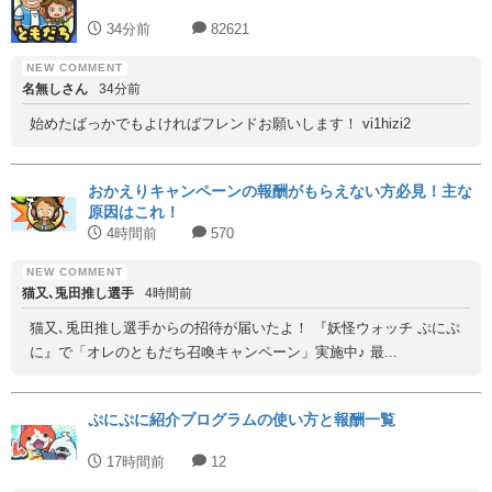
34分前
82621
名無しさん
34分前
始めたばっかでもよければフレンドお願いします！ vi1hizi2
おかえりキャンペーンの報酬がもらえない方必見！主な
原因はこれ！
4時間前
570
猫又､兎田推し選手
4時間前
猫又､兎田推し選手からの招待が届いたよ！ 『妖怪ウォッチ ぷにぷ
に』で「オレのともだち召喚キャンペーン」実施中♪ 最...
ぷにぷに紹介プログラムの使い方と報酬一覧
17時間前
12