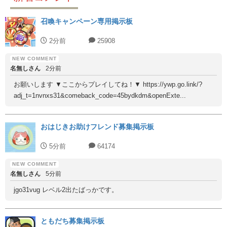
召喚キャンペーン専用掲示板
2分前
25908
名無しさん
2分前
お願いします ▼ここからプレイしてね！▼ https://ywp.go.link/?
adj_t=1nvnxs31&comeback_code=45bydkdm&openExte...
おはじきお助けフレンド募集掲示板
5分前
64174
名無しさん
5分前
jgo31vug レベル2出たばっかです。
ともだち募集掲示板