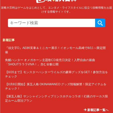
攻略大百科はゲームをはじめとして、エンタメ・ライフスタイルに役立つ攻略情報をお届
けする情報サイトです。
新着記事
『頭文字D』AE86実車＆ミニカー展示！イオンモール高崎で8/11～限定開
催
角醒ハンター オメガホーン主題歌CD発売日決定！入野自由の新曲
「SHOUTラララVIVA！」含む全貌公開
【8/20まで】モンスターハンターワイルズの豪華グッズをGET！参加方法を
チェック
【8月8日開始】第五人格 OKINAWANEO グッズ情報解禁！限定アイテムを
チェック！
【第五人格】サンシャインシティプリンスホテルコラボ！幻夜のサーカス限
定ルーム宿泊プラン
新着記事一覧へ