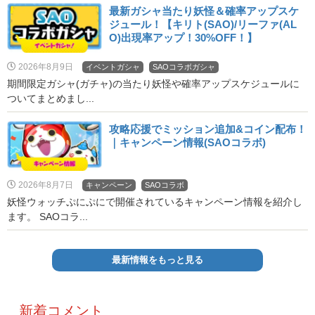
最新ガシャ当たり妖怪＆確率アップスケ
ジュール！【キリト(SAO)/リーファ(AL
O)出現率アップ！30%OFF！】
2026年8月9日
イベントガシャ
SAOコラボガシャ
期間限定ガシャ(ガチャ)の当たり妖怪や確率アップスケジュールに
ついてまとめまし...
攻略応援でミッション追加&コイン配布！
｜キャンペーン情報(SAOコラボ)
2026年8月7日
キャンペーン
SAOコラボ
妖怪ウォッチぷにぷにで開催されているキャンペーン情報を紹介し
ます。 SAOコラ...
最新情報をもっと見る
新着コメント