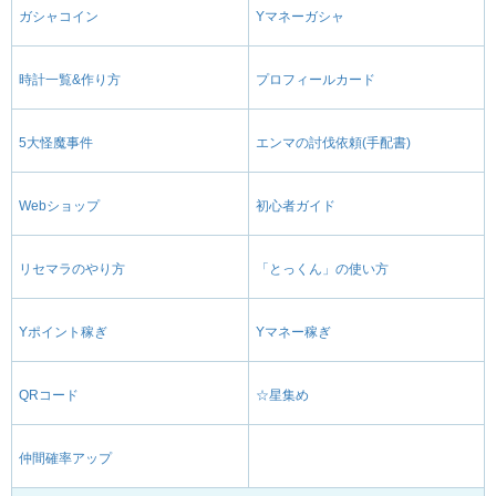
ガシャコイン
Yマネーガシャ
時計一覧&作り方
プロフィールカード
5大怪魔事件
エンマの討伐依頼(手配書)
Webショップ
初心者ガイド
リセマラのやり方
「とっくん」の使い方
Yポイント稼ぎ
Yマネー稼ぎ
QRコード
☆星集め
仲間確率アップ