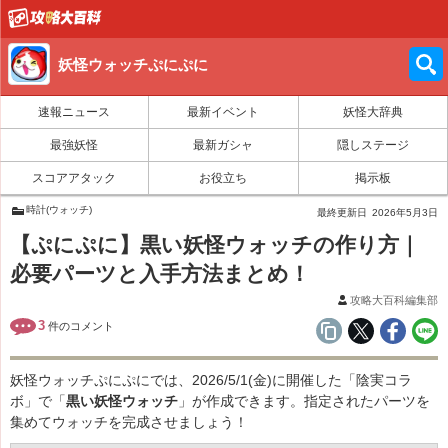
妖怪ウォッチぷにぷに
速報ニュース
最新イベント
妖怪大辞典
最強妖怪
最新ガシャ
隠しステージ
スコアアタック
お役立ち
掲示板
時計(ウォッチ)
最終更新日
2026年5月3日
【ぷにぷに】黒い妖怪ウォッチの作り方｜
必要パーツと入手方法まとめ！
攻略大百科編集部
3
件のコメント
妖怪ウォッチぷにぷにでは、2026/5/1(金)に開催した「陰実コラ
ボ」で「
黒い
妖怪ウォッチ
」が作成できます。指定されたパーツを
集めてウォッチを完成させましょう！