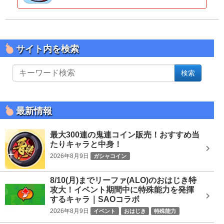
サイト内を検索
サ
検索
イ
ト
内
を
最新情報
検
索
最大300連の鬼連コイン販売！おすすめ当
たりキャラと中身！
2026年8月9日
ガシャコイン
8/10(月)までリーファ(ALO)のおはじき特
攻大！イベント期間中に特殊能力を発揮
するキャラ｜SAOコラボ
2026年8月9日
イベント
おはじき
特殊能力
SAOコラボ