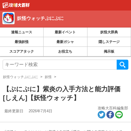
妖怪ウォッチぷにぷに
速報ニュース
最新イベント
妖怪大辞典
最強妖怪
最新ガシャ
隠しステージ
スコアアタック
お役立ち
掲示板
妖怪ウォッチぷにぷに
妖怪
【ぷにぷに】紫炎の入手方法と能力評価
[しえん]【妖怪ウォッチ】
攻略大百科編集部
最終更新日
2026年7月4日