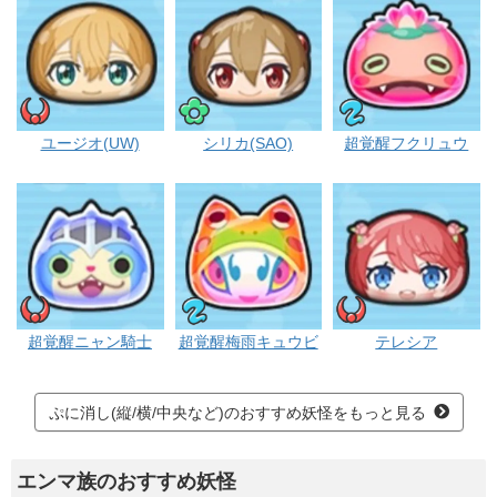
イサマシ
ポカポカ
ニョ
ユージオ(UW)
シリカ(SAO)
超覚醒フクリュウ
イサマシ
ニョロロン
イサマシ
超覚醒ニャン騎士
超覚醒梅雨キュウビ
テレシア
ぷに消し(縦/横/中央など)のおすすめ妖怪をもっと見る
エンマ族のおすすめ妖怪