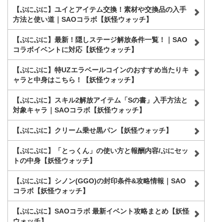
【ぷにぷに】ユイとアイテム交換！素材や交換品の入手
方法と使い道｜SAOコラボ【妖怪ウォッチ】
【ぷにぷに】最新！隠しステージ解放条件一覧！｜SAO
コラボイベントに対応【妖怪ウォッチ】
【ぷにぷに】特UZエラベールコインのおすすめ当たりキ
ャラと中身はこちら！【妖怪ウォッチ】
【ぷにぷに】スキル2解放アイテム「Sの書」入手方法と
対象キャラ｜SAOコラボ【妖怪ウォッチ】
【ぷにぷに】クリーム乗せ黒パン【妖怪ウォッチ】
【ぷにぷに】「とっくん」の使い方と報酬内容/ぷにセッ
トの中身【妖怪ウォッチ】
【ぷにぷに】シノン(GGO)の封印条件&攻略情報｜SAO
コラボ【妖怪ウォッチ】
【ぷにぷに】SAOコラボ 最新イベント攻略まとめ【妖怪
ウォッチ】