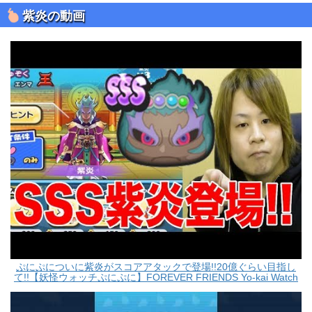
紫炎の動画
ぷにぷについに紫炎がスコアアタックで登場!!20億ぐらい目指し
て!!【妖怪ウォッチぷにぷに】FOREVER FRIENDS Yo-kai Watch
part610とーまゲーム