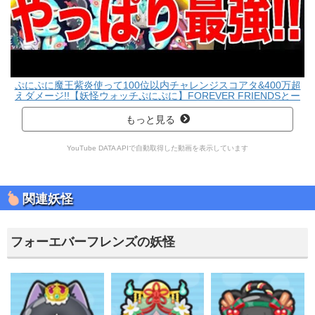
ぷにぷに魔王紫炎使って100位以内チャレンジスコアタ&400万超
えダメージ!!【妖怪ウォッチぷにぷに】FOREVER FRIENDSとー
まゲームYo-kai Watch part606
もっと見る
YouTube DATA APIで自動取得した動画を表示しています
関連妖怪
フォーエバーフレンズの妖怪