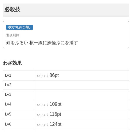
必殺技
横方向ぷに消し
邪炎剣舞
剣をふるい 横一線に妖怪ぷにを消す
わざ効果
86pt
Lv1
いりょく
Lv2
Lv3
109pt
Lv4
いりょく
116pt
Lv5
いりょく
124pt
Lv6
いりょく