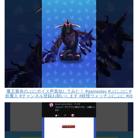
魔王紫炎のぷにボイス声真似してみた！ #gameplay #ぷにぷに #
妖魔人 #チャンネル登録お願いします #妖怪ウォッチぷにぷに #ゆ
っくり実況 #ゲーム実況 最後編集ミスですw