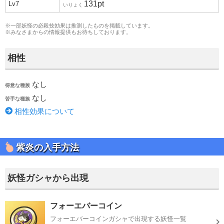
131pt
Lv7
いりょく
※一部妖怪の必殺技効果は推測したものを掲載しています。
※みなさまからの
情報提供
もお待ちしております。
相性
なし
得意な種族
なし
苦手な種族
相性効果について
紫炎の入手方法
妖怪ガシャから出現
フォーエバーコイン
フォーエバーコインガシャで出現する妖怪一覧