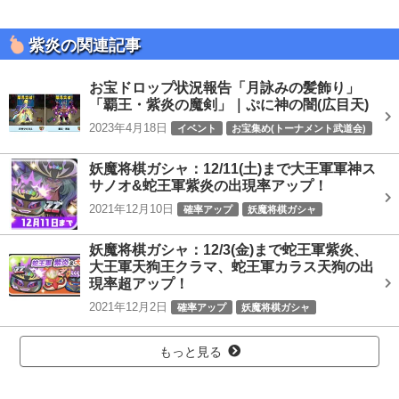
紫炎の関連記事
お宝ドロップ状況報告「月詠みの髪飾り」
「覇王・紫炎の魔剣」｜ぷに神の闇(広目天)
2023年4月18日
イベント
お宝集め(トーナメント武道会)
ぷに神の闇
妖魔将棋ガシャ：12/11(土)まで大王軍軍神ス
サノオ&蛇王軍紫炎の出現率アップ！
2021年12月10日
確率アップ
妖魔将棋ガシャ
妖魔将棋ガシャ：12/3(金)まで蛇王軍紫炎、
大王軍天狗王クラマ、蛇王軍カラス天狗の出
現率超アップ！
2021年12月2日
確率アップ
妖魔将棋ガシャ
もっと見る