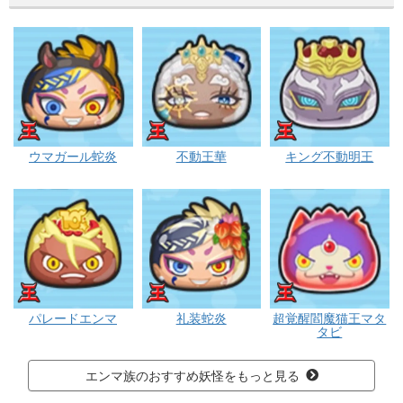
エンマ
エンマ
エンマ
ウマガール蛇炎
不動王華
キング不動明王
エンマ
エンマ
エンマ
パレードエンマ
礼装蛇炎
超覚醒閻魔猫王マタ
タビ
エンマ族のおすすめ妖怪をもっと見る