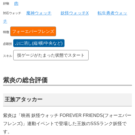
肉
好物
魔神ウォッチ
妖怪ウォッチX
転生勇者ウォッ
対応ウォッチ
チ
フォーエバーフレンズ
特徴
ぷに消し(縦/横/中央など)
必殺技
技ゲージがたまった状態でスタート
スキル
紫炎の総合評価
王族アタッカー
紫炎は「映画 妖怪ウォッチ FOREVER FRIENDS(フォーエバー
フレンズ)」連動イベントで登場した王族のSSSランク妖怪で
す。