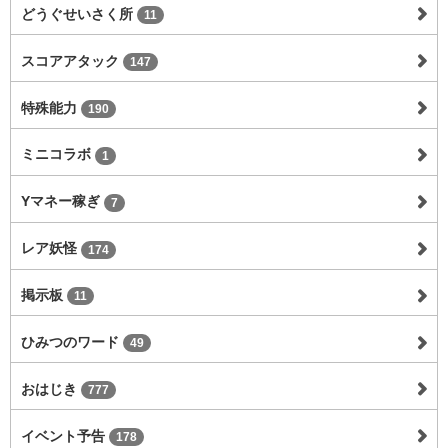
どうぐせいさく所
11
スコアアタック
147
特殊能力
190
ミニコラボ
1
Yマネー稼ぎ
7
レア妖怪
174
掲示板
11
ひみつのワード
49
おはじき
777
イベント予告
178