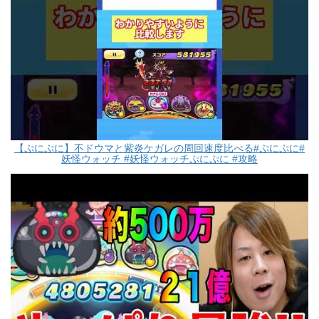
【ぷにぷに】不ドウマと紫炎ケガレの周回速度比べる#ぷにぷに#
妖怪ウォッチ #妖怪ウォッチぷにぷに #攻略