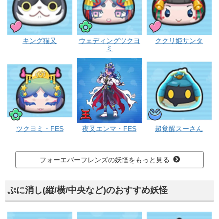
プリチー
ポカポカ
プリチー
キング猫又
ウェディングツクヨ
ククリ姫サンタ
ミ
ポカポカ
エンマ
ウス
ツクヨミ・FES
夜叉エンマ・FES
超覚醒スーさん
フォーエバーフレンズの妖怪をもっと見る
ぷに消し(縦/横/中央など)のおすすめ妖怪