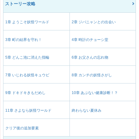
ストーリー攻略
1章 ようこそ妖怪ワールド
2章 ジバニャンとの出会い
3章 町の結界を守れ！
4章 時計のチョーシ堂
5章 どんこ池に消えた指輪
6章 お父さんの忘れ物
7章 いじわる妖怪キュウビ
8章 カンチの妖怪さがし
9章 ドキドキきもだめし
10章 あぶない健康診断！？
11章 さよなら妖怪ワールド
終わらない夏休み
クリア後の追加要素