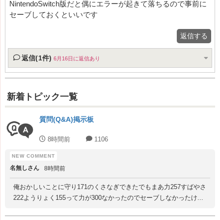
NintendoSwitch版だと偶にエラーが起きて落ちるので事前に
セーブしておくといいです
返信する
返信(1件)
6月16日に返信あり
新着トピック一覧
質問(Q&A)掲示板
8時間前
1106
名無しさん
8時間前
俺おかしいことに守り171のくさなぎできたでもまあ力257すばやさ
222ようりょく155って力が300なかったのでセーブしなかったけ...