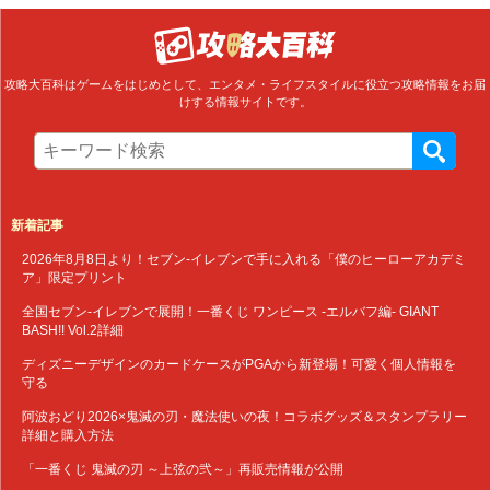
攻略大百科はゲームをはじめとして、エンタメ・ライフスタイルに役立つ攻略情報をお届
けする情報サイトです。
新着記事
2026年8月8日より！セブン‐イレブンで手に入れる「僕のヒーローアカデミ
ア」限定プリント
全国セブン‐イレブンで展開！一番くじ ワンピース -エルバフ編- GIANT
BASH!! Vol.2詳細
ディズニーデザインのカードケースがPGAから新登場！可愛く個人情報を
守る
阿波おどり2026×鬼滅の刃・魔法使いの夜！コラボグッズ＆スタンプラリー
詳細と購入方法
「一番くじ 鬼滅の刃 ～上弦の弐～」再販売情報が公開