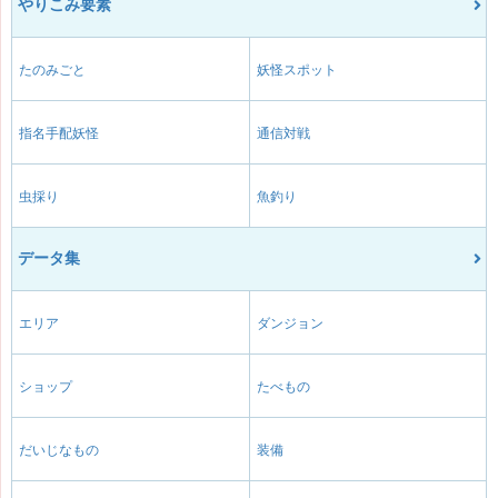
やりこみ要素
たのみごと
妖怪スポット
指名手配妖怪
通信対戦
虫採り
魚釣り
データ集
エリア
ダンジョン
ショップ
たべもの
だいじなもの
装備