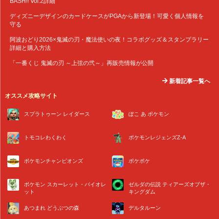
BASH!! Vol.2詳細
ディズニーデザインのカードケースがPGAから新登場！可愛く個人情報を
守る
阿波おどり2026×鬼滅の刃・魔法使いの夜！コラボグッズ＆スタンプラリー
詳細と購入方法
「一番くじ 鬼滅の刃 ～上弦の弐～」再販売情報が公開
新着記事一覧へ
オススメ攻略サイト
スプラトゥーン レイダース
ぽこ あ ポケモン
トモコレわくわく
ポケモンレジェンズZ-A
ポケモンチャンピオンズ
ポケポケ
ポケモン スカーレット・バイオレ
ゼルダの伝説 ティアーズオブザ・
ット
キングダム
あつまれ どうぶつの森
デルタルーン