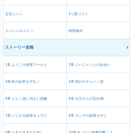
宝石ニャン
5つ星コイン
スペシャルコイン
時間操作
ストーリー攻略
1章 ようこそ妖怪ワールド
2章 ジバニャンとの出会い
3章 町の結界を守れ！
4章 時計のチョーシ堂
5章 どんこ池に消えた指輪
6章 お父さんの忘れ物
7章 いじわる妖怪キュウビ
8章 カンチの妖怪さがし
9章 ドキドキきもだめし
10章 あぶない健康診断！？