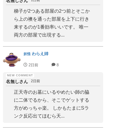
名無しさん
1日前
梯子が2つある部屋の2つ前とそこか
ら上の襖を通った部屋を上下に行き
来するのが1番効率いいです。 唯一
両方の部屋で出現する...
わらえ姉
妖怪
2日前
8
名無しさん
2日前
正天寺のお墓にいるやめたい師の脇
に二体でるから、そこでゲットする
方がめっちゃ楽。 しかもたまにSラ
ンク反応出てほむら天...