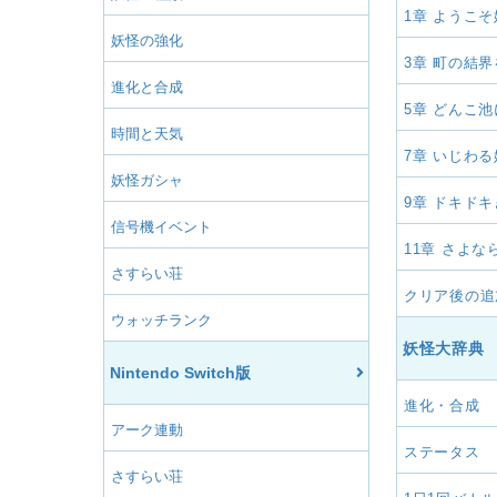
1章 ようこ
妖怪の強化
3章 町の結
進化と合成
5章 どんこ
時間と天気
7章 いじわ
妖怪ガシャ
9章 ドキド
信号機イベント
11章 さよ
さすらい荘
クリア後の追
ウォッチランク
妖怪大辞典
Nintendo Switch版
進化・合成
アーク連動
ステータス
さすらい荘