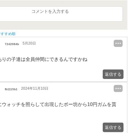
コメントを入力する
おすすめ順
5月20日
7242084b
ありの子達は全員仲間にできるんですかね
返信する
2024年11月10日
fb1115b1
にウォッチを照らして出現したボー坊から10円ガムを貰
返信する