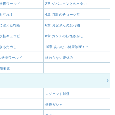
そ妖怪ワールド
2章 ジバニャンとの出会い
界を守れ！
4章 時計のチョーシ堂
池に消えた指輪
6章 お父さんの忘れ物
る妖怪キュウビ
8章 カンチの妖怪さがし
キきもだめし
10章 あぶない健康診断！？
なら妖怪ワールド
終わらない夏休み
加要素
レジェンド妖怪
妖怪ガシャ