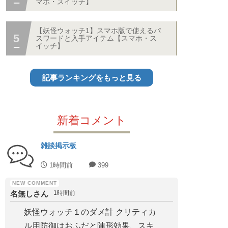
マホ・スイッチ】
【妖怪ウォッチ1】スマホ版で使えるパ
スワードと入手アイテム【スマホ・ス
イッチ】
記事ランキングをもっと見る
新着コメント
雑談掲示板
1時間前
399
名無しさん
1時間前
妖怪ウォッチ１のダメ計 クリティカ
ル用防御はおふだと陣形効果、スキ