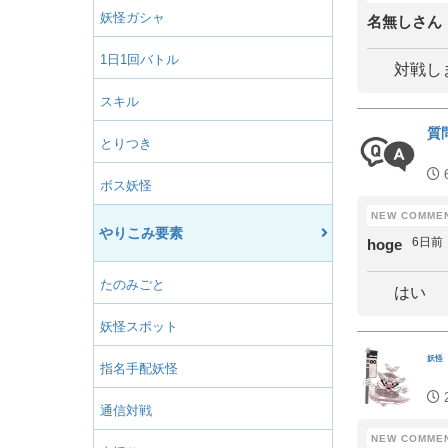
妖怪ガシャ
名無しさん
1日1回バトル
対戦し
スキル
質
とりつき
ボス妖怪
やりこみ要素
6日前
hoge
たのみごと
はい
妖怪スポット
妖怪
指名手配妖怪
通信対戦