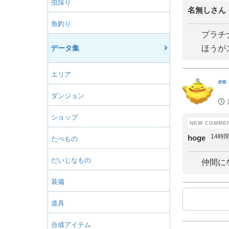
虫採り
名無しさん
魚釣り
プラチ
データ集
ほうが
エリア
妖怪
ダンジョン
ショップ
14時
hoge
たべもの
だいじなもの
仲間に
装備
道具
合成アイテム