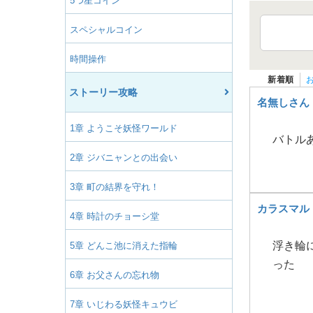
5つ星コイン
スペシャルコイン
時間操作
新着順
ストーリー攻略
名無しさん
1章 ようこそ妖怪ワールド
バトル
2章 ジバニャンとの出会い
3章 町の結界を守れ！
カラスマル
4章 時計のチョーシ堂
浮き輪
5章 どんこ池に消えた指輪
った
6章 お父さんの忘れ物
7章 いじわる妖怪キュウビ