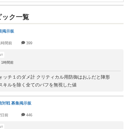
ピック一覧
談掲示板
1時間前
399
1時間前
ォッチ１のダメ計 クリティカル用防御はおふだと陣形
スキルを除く全てのバフを無視した値
信対戦 募集掲示板
2日前
446