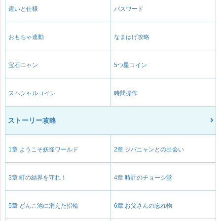
違いと仕様
パスワード
おもちゃ連動
なまはげ攻略
宝石ニャン
5つ星コイン
スペシャルコイン
時間操作
ストーリー攻略
1章 ようこそ妖怪ワールド
2章 ジバニャンとの出会い
3章 町の結界を守れ！
4章 時計のチョーシ堂
5章 どんこ池に消えた指輪
6章 お父さんの忘れ物