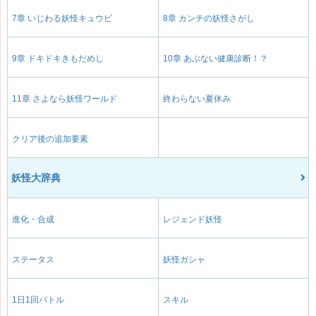
7章 いじわる妖怪キュウビ
8章 カンチの妖怪さがし
9章 ドキドキきもだめし
10章 あぶない健康診断！？
11章 さよなら妖怪ワールド
終わらない夏休み
クリア後の追加要素
妖怪大辞典
進化・合成
レジェンド妖怪
ステータス
妖怪ガシャ
1日1回バトル
スキル