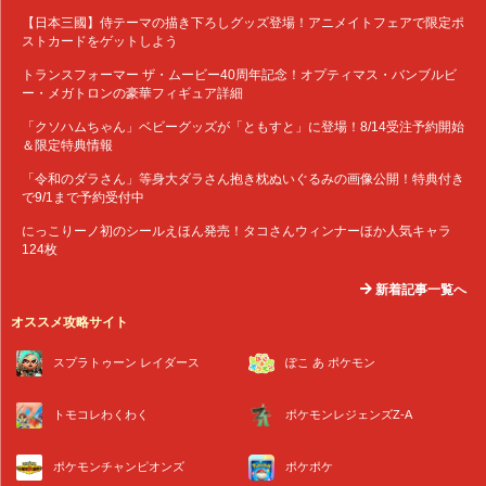
【日本三國】侍テーマの描き下ろしグッズ登場！アニメイトフェアで限定ポ
ストカードをゲットしよう
トランスフォーマー ザ・ムービー40周年記念！オプティマス・バンブルビ
ー・メガトロンの豪華フィギュア詳細
「クソハムちゃん」ベビーグッズが「ともすと」に登場！8/14受注予約開始
＆限定特典情報
「令和のダラさん」等身大ダラさん抱き枕ぬいぐるみの画像公開！特典付き
で9/1まで予約受付中
にっこりーノ初のシールえほん発売！タコさんウィンナーほか人気キャラ
124枚
新着記事一覧へ
オススメ攻略サイト
スプラトゥーン レイダース
ぽこ あ ポケモン
トモコレわくわく
ポケモンレジェンズZ-A
ポケモンチャンピオンズ
ポケポケ