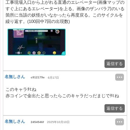
工事現場入口から上がれる直通のエレベーター(画像マップの
すぐ上にあるエレベーター)を上る。画像のザンバラ刀のいる
箇所に当該の妖怪がいなかったら再度戻る。このサイクルを
繰り返す。(100回中7回の出現数)
返信する
名無しさん
c912179e
6月17日
このキャラﾀﾋね
赤コインで金出たと思ったらこのキャラだっだまじでﾀﾋね
返信する
名無しさん
2454546f
2025年10月10日