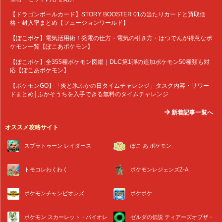
【ドラゴンボールカード】STORY BOOSTER 01の当たりカードと買取価
格・封入率まとめ【フュージョンワールド】
【ぽこポケ】電気活用術！発電の仕方・電気の引き方・はつでんが得意なポ
ケモン一覧【ぽこあポケモン】
【ぽこポケ】全355種ポケモン図鑑｜DLC第1弾の追加ポケモン50種類も対
応【ぽこあポケモン】
【ポケモンGO】「炎と氷ふかの日タイムチャレンジ」タスク内容・リワー
ドまとめ│ふかそうちを入手できる無料のタイムチャレンジ
新着記事一覧へ
オススメ攻略サイト
スプラトゥーン レイダース
ぽこ あ ポケモン
トモコレわくわく
ポケモンレジェンズZ-A
ポケモンチャンピオンズ
ポケポケ
ポケモン スカーレット・バイオレ
ゼルダの伝説 ティアーズオブザ・