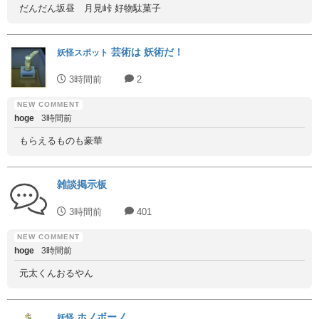
だんだん坂昼 月見峠 好物駄菓子
芸術は 妖術だ！
妖怪スポット
3時間前
2
hoge
3時間前
もらえるものも豪華
雑談掲示板
3時間前
401
hoge
3時間前
元太くんおるやん
ホノボーノ
妖怪