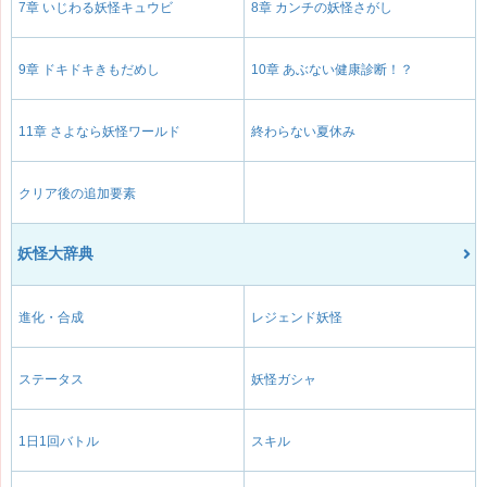
7章 いじわる妖怪キュウビ
8章 カンチの妖怪さがし
9章 ドキドキきもだめし
10章 あぶない健康診断！？
11章 さよなら妖怪ワールド
終わらない夏休み
クリア後の追加要素
妖怪大辞典
進化・合成
レジェンド妖怪
ステータス
妖怪ガシャ
1日1回バトル
スキル