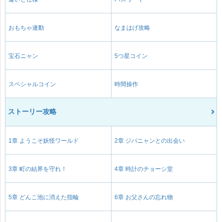
おもちゃ連動
なまはげ攻略
宝石ニャン
5つ星コイン
スペシャルコイン
時間操作
ストーリー攻略
1章 ようこそ妖怪ワールド
2章 ジバニャンとの出会い
3章 町の結界を守れ！
4章 時計のチョーシ堂
5章 どんこ池に消えた指輪
6章 お父さんの忘れ物